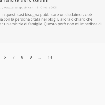
it
,
www.terzarepubblica.it
31 Ottobre 2008
e in questi casi bisogna pubblicare un disclaimer, cioè
ia con la persona citata nel blog. E allora dichiaro che
er un’amicizia di famiglia. Questo però non mi impedisce di
6
7
8
9
…
14
→