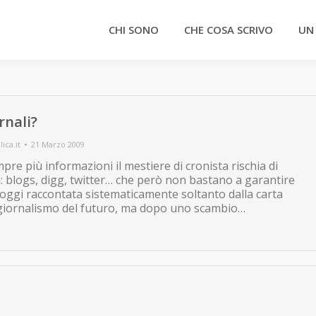
CHI SONO
CHE COSA SCRIVO
UN
rnali?
ica.it
21 Marzo 2009
re più informazioni il mestiere di cronista rischia di
i: blogs, digg, twitter… che però non bastano a garantire
oggi raccontata sistematicamente soltanto dalla carta
 giornalismo del futuro, ma dopo uno scambio…