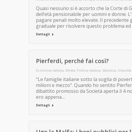
Quasi nessuno si è accorto che la Corte di 
dell’età pensionabile per uomini e donne. L’
pagare penali molto elevate. Il precedente
graduale per risolvere questo problema ed i
Dettagli
Pierferdi, perché fai così?
Economia italiana
,
Media
,
Politica italiana
,
Statistica
,
Unacittà
“Le famiglie italiane sotto la soglia di pov
milioni e mezzo”. Quando ho sentito Pierfer
dibattito promosso da Società aperta il 4 n
ero appena…
Dettagli
Ugo la Malfa: i beni pubblici per la