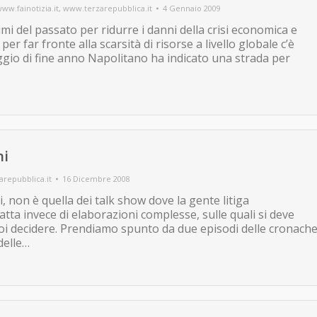
ww.fainotizia.it
,
www.terzarepubblica.it
4 Gennaio 2009
mi del passato per ridurre i danni della crisi economica e
er far fronte alla scarsità di risorse a livello globale c’è
gio di fine anno Napolitano ha indicato una strada per
ni
repubblica.it
16 Dicembre 2008
i, non è quella dei talk show dove la gente litiga
atta invece di elaborazioni complesse, sulle quali si deve
poi decidere. Prendiamo spunto da due episodi delle cronach
delle…