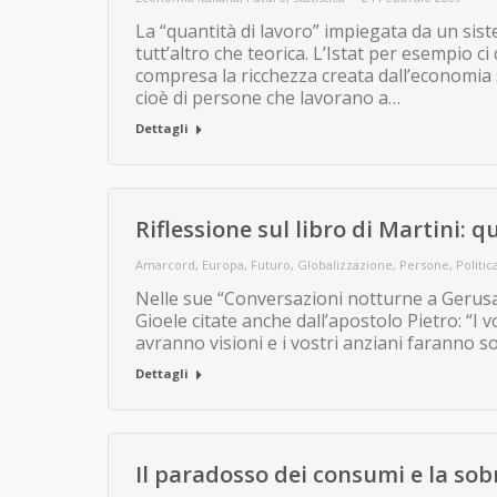
La “quantità di lavoro” impiegata da un s
tutt’altro che teorica. L’Istat per esempio ci 
compresa la ricchezza creata dall’economia s
cioè di persone che lavorano a…
Dettagli
Riflessione sul libro di Martini: 
Amarcord
,
Europa
,
Futuro
,
Globalizzazione
,
Persone
,
Politic
Nelle sue “Conversazioni notturne a Gerusa
Gioele citate anche dall’apostolo Pietro: “I vo
avranno visioni e i vostri anziani faranno 
Dettagli
Il paradosso dei consumi e la sob