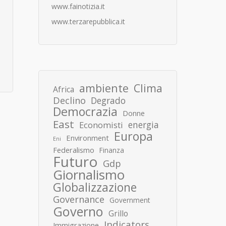
www.fainotizia.it
www.terzarepubblica.it
ambiente
Clima
Africa
Declino
Degrado
Democrazia
Donne
East
energia
Economisti
Europa
Environment
Eni
Federalismo
Finanza
Futuro
Gdp
Giornalismo
Globalizzazione
Governance
Government
Governo
Grillo
Indicators
Immigrazione