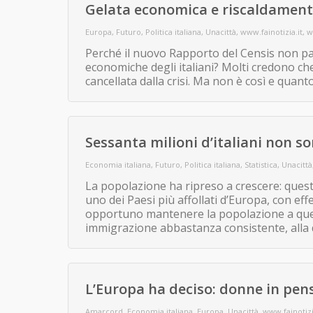
Gelata economica e riscaldament
Europa
,
Futuro
,
Politica italiana
,
Unacittà
,
www.fainotizia.it
,
w
Perché il nuovo Rapporto del Censis non par
economiche degli italiani? Molti credono c
cancellata dalla crisi. Ma non è così e qua
Sessanta milioni d’italiani non s
Economia italiana
,
Futuro
,
Politica italiana
,
Statistica
,
Unacittà
La popolazione ha ripreso a crescere: que
uno dei Paesi più affollati d’Europa, con effe
opportuno mantenere la popolazione a ques
immigrazione abbastanza consistente, alla qu
L’Europa ha deciso: donne in pens
Amarcord
,
Economia italiana
,
Europa
,
Unacittà
,
www.fainotizi