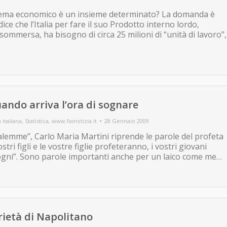
istema economico è un insieme determinato? La domanda è
dice che l’Italia per fare il suo Prodotto interno lordo,
ommersa, ha bisogno di circa 25 milioni di “unità di lavoro”,
quando arriva l’ora di sognare
a italiana
,
Statistica
,
www.fainotizia.it
28 Gennaio 2009
lemme”, Carlo Maria Martini riprende le parole del profeta
stri figli e le vostre figlie profeteranno, i vostri giovani
sogni”. Sono parole importanti anche per un laico come me…
rietà di Napolitano