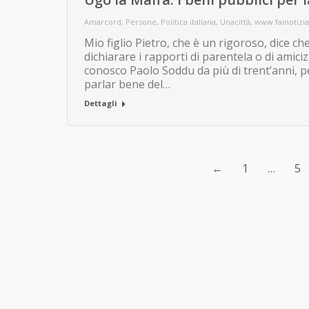
Amarcord
,
Persone
,
Politica italiana
,
Unacittà
,
www.fainotizia.
Mio figlio Pietro, che è un rigoroso, dice ch
dichiarare i rapporti di parentela o di amiciz
conosco Paolo Soddu da più di trent’anni, p
parlar bene del…
Dettagli
←
1
…
5