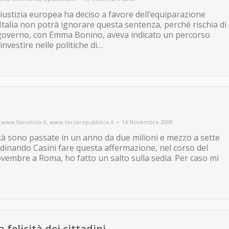
Giustizia europea ha deciso a favore dell’equiparazione
Italia non potrà ignorare questa sentenza, perché rischia di
 governo, con Emma Bonino, aveva indicato un percorso
nvestire nelle politiche di…
,
www.fainotizia.it
,
www.terzarepubblica.it
14 Novembre 2008
ertà sono passate in un anno da due milioni e mezzo a sette
dinando Casini fare questa affermazione, nel corso del
ovembre a Roma, ho fatto un salto sulla sedia. Per caso mi
 felicità dei cittadini