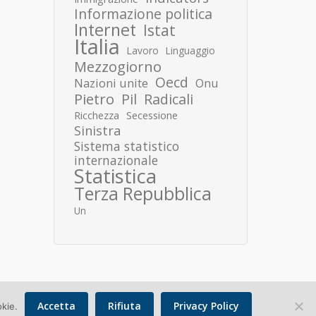
Informazione politica
Internet
Istat
Italia
Lavoro
Linguaggio
Mezzogiorno
Oecd
Nazioni unite
Onu
Pietro
Pil
Radicali
Ricchezza
Secessione
Sinistra
Sistema statistico
internazionale
Statistica
Terza Repubblica
Un
Accetta
Rifiuta
Privacy Policy
okie.
Copyright © 2026 Donato Speroni |
Privacy Policy