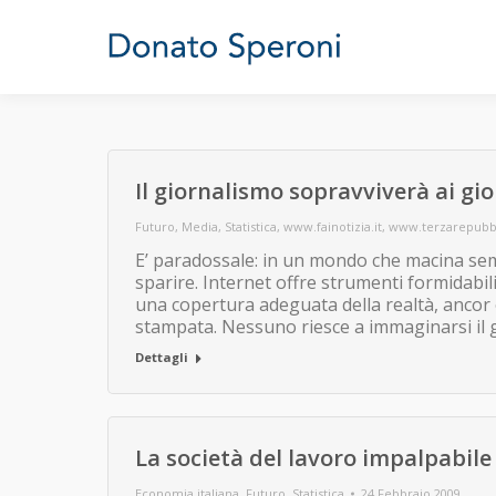
Il giornalismo sopravviverà ai gio
Futuro
,
Media
,
Statistica
,
www.fainotizia.it
,
www.terzarepubbl
E’ paradossale: in un mondo che macina semp
sparire. Internet offre strumenti formidabil
una copertura adeguata della realtà, ancor 
stampata. Nessuno riesce a immaginarsi il
Dettagli
La società del lavoro impalpabile
Economia italiana
,
Futuro
,
Statistica
24 Febbraio 2009