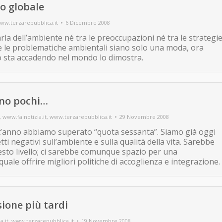
o globale
ww.terzarepubblica.it
6 Dicembre 2008
la dell’ambiente né tra le preoccupazioni né tra le strategi
he le problematiche ambientali siano solo una moda, ora
nto sta accadendo nel mondo lo dimostra.
ono pochi…
,
www.fainotizia.it
,
www.terzarepubblica.it
29 Novembre 2008
st’anno abbiamo superato “quota sessanta”. Siamo già oggi
tti negativi sull’ambiente e sulla qualità della vita. Sarebbe
to livello; ci sarebbe comunque spazio per una
ale offrire migliori politiche di accoglienza e integrazione.
ione più tardi
a.it
,
www.terzarepubblica.it
19 Novembre 2008