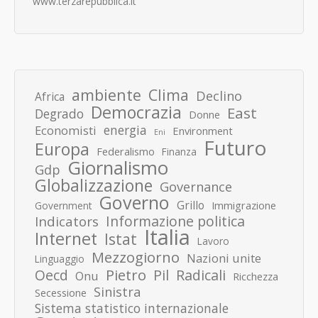
www.terzarepubblica.it
ambiente
Clima
Declino
Africa
Democrazia
East
Degrado
Donne
energia
Economisti
Environment
Eni
Futuro
Europa
Federalismo
Finanza
Giornalismo
Gdp
Globalizzazione
Governance
Governo
Grillo
Immigrazione
Government
Informazione politica
Indicators
Italia
Internet
Istat
Lavoro
Mezzogiorno
Nazioni unite
Linguaggio
Pietro
Oecd
Pil
Radicali
Onu
Ricchezza
Sinistra
Secessione
Sistema statistico internazionale