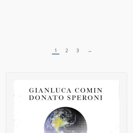
troverà forme anche più violente per
esplodere. Come la foresta, dice, dove se si
impediscono i piccoli fuochi aumenta la legna
secca, fino a…
1
2
3
→