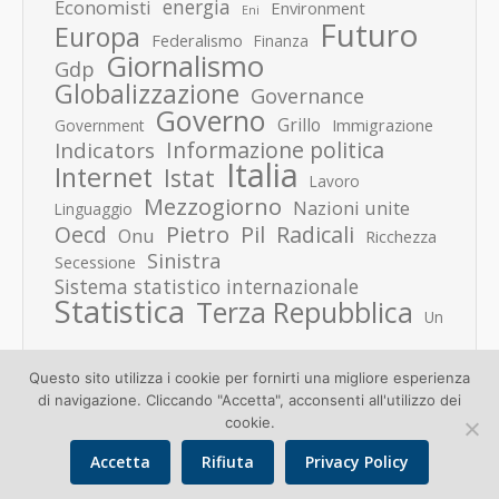
energia
Economisti
Environment
Eni
Futuro
Europa
Federalismo
Finanza
Giornalismo
Gdp
Globalizzazione
Governance
Governo
Grillo
Immigrazione
Government
Informazione politica
Indicators
Italia
Internet
Istat
Lavoro
Mezzogiorno
Nazioni unite
Linguaggio
Pietro
Oecd
Pil
Radicali
Onu
Ricchezza
Sinistra
Secessione
Sistema statistico internazionale
Statistica
Terza Repubblica
Un
Questo sito utilizza i cookie per fornirti una migliore esperienza
di navigazione. Cliccando "Accetta", acconsenti all'utilizzo dei
cookie.
Accetta
Rifiuta
Privacy Policy
Copyright © 2026 Donato Speroni |
Privacy Policy