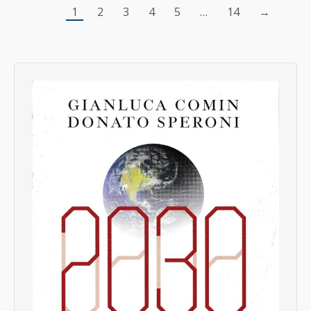
1
2
3
4
5
…
14
→