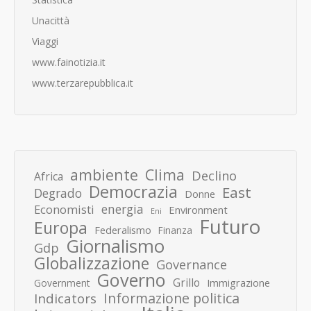
Unacittà
Viaggi
www.fainotizia.it
www.terzarepubblica.it
ambiente
Clima
Declino
Africa
Democrazia
East
Degrado
Donne
energia
Economisti
Environment
Eni
Futuro
Europa
Federalismo
Finanza
Giornalismo
Gdp
Globalizzazione
Governance
Governo
Grillo
Immigrazione
Government
Informazione politica
Indicators