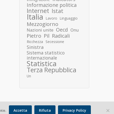
Informazione politica
Internet
Istat
Italia
Lavoro
Linguaggio
Mezzogiorno
Oecd
Nazioni unite
Onu
Pietro
Pil
Radicali
Ricchezza
Secessione
Sinistra
Sistema statistico
internazionale
Statistica
Terza Repubblica
Un
Accetta
Rifiuta
Privacy Policy
okie.
Copyright © 2026 Donato Speroni |
Privacy Policy