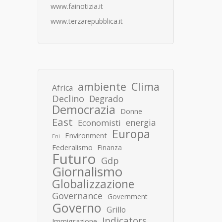
www.fainotizia.it
www.terzarepubblica.it
ambiente
Clima
Africa
Declino
Degrado
Democrazia
Donne
East
energia
Economisti
Europa
Environment
Eni
Federalismo
Finanza
Futuro
Gdp
Giornalismo
Globalizzazione
Governance
Government
Governo
Grillo
Indicators
Immigrazione