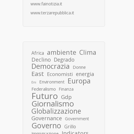
www.fainotizia.it
www.terzarepubblica.it
ambiente
Clima
Africa
Declino
Degrado
Democrazia
Donne
East
energia
Economisti
Europa
Environment
Eni
Federalismo
Finanza
Futuro
Gdp
Giornalismo
Globalizzazione
Governance
Government
Governo
Grillo
Indicators
Immigrazione