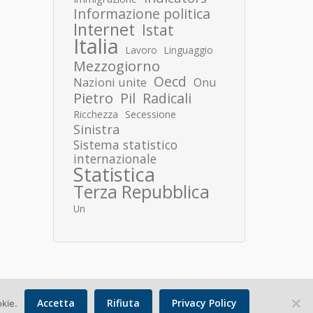
Informazione politica
Internet
Istat
Italia
Lavoro
Linguaggio
Mezzogiorno
Oecd
Nazioni unite
Onu
Pietro
Pil
Radicali
Ricchezza
Secessione
Sinistra
Sistema statistico
internazionale
Statistica
Terza Repubblica
Un
Accetta
Rifiuta
Privacy Policy
okie.
Copyright © 2026 Donato Speroni |
Privacy Policy