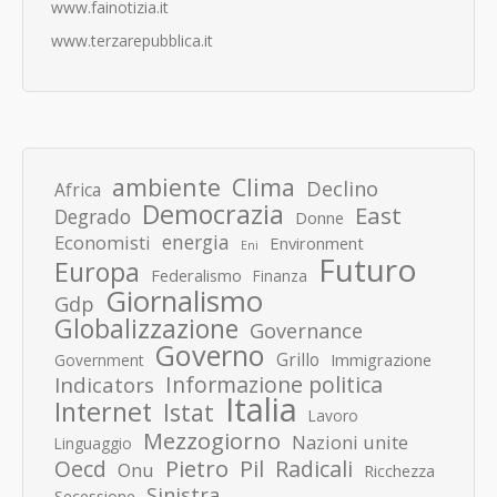
www.fainotizia.it
www.terzarepubblica.it
ambiente
Clima
Declino
Africa
Democrazia
East
Degrado
Donne
energia
Economisti
Environment
Eni
Futuro
Europa
Federalismo
Finanza
Giornalismo
Gdp
Globalizzazione
Governance
Governo
Grillo
Immigrazione
Government
Informazione politica
Indicators
Italia
Internet
Istat
Lavoro
Mezzogiorno
Nazioni unite
Linguaggio
Pietro
Oecd
Pil
Radicali
Onu
Ricchezza
Sinistra
Secessione