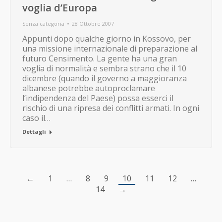
voglia d’Europa
Senza categoria
28 Ottobre 2007
Appunti dopo qualche giorno in Kossovo, per
una missione internazionale di preparazione al
futuro Censimento. La gente ha una gran
voglia di normalità e sembra strano che il 10
dicembre (quando il governo a maggioranza
albanese potrebbe autoproclamare
l’indipendenza del Paese) possa esserci il
rischio di una ripresa dei conflitti armati. In ogni
caso il…
Dettagli
←
1
…
8
9
10
11
12
…
14
→