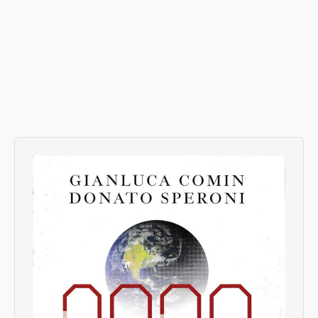
Spring in Greece, sailing on my boat Phileas,
has been a wonderful experience. And I wonder:
is it really necessary that everybody take his
vacations in August? Isn’t it a waste of quality
of life without substantial benefits for the
economy?