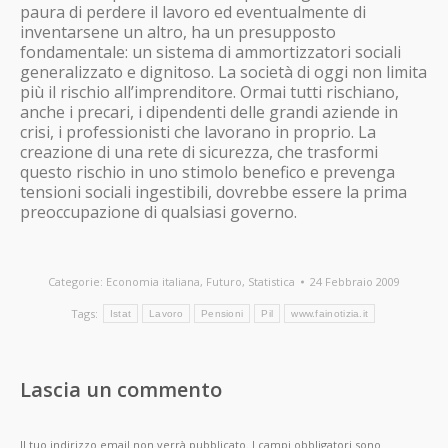
paura di perdere il lavoro ed eventualmente di
inventarsene un altro, ha un presupposto
fondamentale: un sistema di ammortizzatori sociali
generalizzato e dignitoso. La società di oggi non limita
più il rischio all’imprenditore. Ormai tutti rischiano,
anche i precari, i dipendenti delle grandi aziende in
crisi, i professionisti che lavorano in proprio. La
creazione di una rete di sicurezza, che trasformi
questo rischio in uno stimolo benefico e prevenga
tensioni sociali ingestibili, dovrebbe essere la prima
preoccupazione di qualsiasi governo.
Categorie:
Economia italiana
,
Futuro
,
Statistica
24 Febbraio 2009
Tags:
Istat
Lavoro
Pensioni
Pil
www.fainotizia.it
Lascia un commento
Il tuo indirizzo email non verrà pubblicato. I campi obbligatori sono