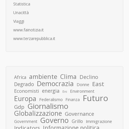
Statistica
Unacittà
Viaggi
www.fainotizia.it
www.terzarepubblica.it
ambiente
Clima
Declino
Africa
Democrazia
East
Degrado
Donne
energia
Economisti
Environment
Eni
Futuro
Europa
Federalismo
Finanza
Giornalismo
Gdp
Globalizzazione
Governance
Governo
Grillo
Immigrazione
Government
Informazione politica
Indicators