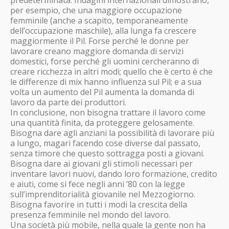
predeterminata. Indagini internazionali dimostrano,
per esempio, che una maggiore occupazione
femminile (anche a scapito, temporaneamente
dell’occupazione maschile), alla lunga fa crescere
maggiormente il Pil. Forse perché le donne per
lavorare creano maggiore domanda di servizi
domestici, forse perché gli uomini cercheranno di
creare ricchezza in altri modi; quello che è certo è che
le differenze di mix hanno influenza sul Pil; e a sua
volta un aumento del Pil aumenta la domanda di
lavoro da parte dei produttori.
In conclusione, non bisogna trattare il lavoro come
una quantità finita, da proteggere gelosamente.
Bisogna dare agli anziani la possibilità di lavorare più
a lungo, magari facendo cose diverse dal passato,
senza timore che questo sottragga posti a giovani.
Bisogna dare ai giovani gli stimoli necessari per
inventare lavori nuovi, dando loro formazione, credito
e aiuti, come si fece negli anni ’80 con la legge
sull’imprenditorialità giovanile nel Mezzogiorno.
Bisogna favorire in tutti i modi la crescita della
presenza femminile nel mondo del lavoro.
Una società più mobile, nella quale la gente non ha