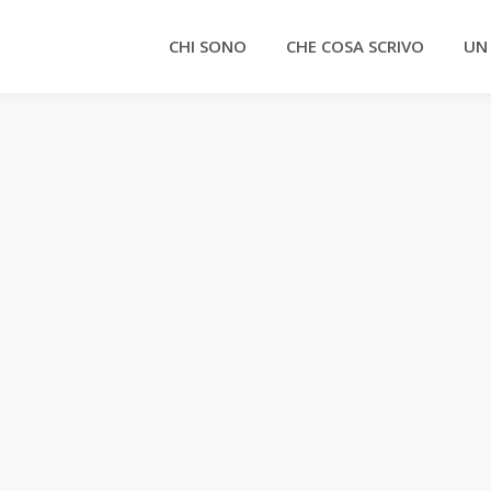
CHI SONO
CHE COSA SCRIVO
UN
secolo
Ottobre 2007
2 commenti
 articolo in italiano e in inglese sulla Conferenza di Istanbul
gliorare i criteri di misurazione del progresso umano. La
cipato alcuni brani del mio lavoro. Il Pil sarà rimpiazzato