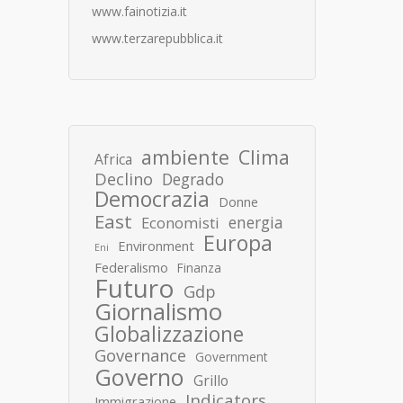
www.fainotizia.it
www.terzarepubblica.it
ambiente
Clima
Africa
Declino
Degrado
Democrazia
Donne
East
energia
Economisti
Europa
Environment
Eni
Federalismo
Finanza
Futuro
Gdp
Giornalismo
Globalizzazione
Governance
Government
Governo
Grillo
Indicators
Immigrazione