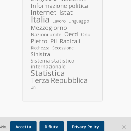
Informazione politica
Internet
Istat
Italia
Lavoro
Linguaggio
Mezzogiorno
Oecd
Nazioni unite
Onu
Pietro
Pil
Radicali
Ricchezza
Secessione
Sinistra
Sistema statistico
internazionale
Statistica
Terza Repubblica
Un
Accetta
Rifiuta
Privacy Policy
okie.
Copyright © 2026 Donato Speroni |
Privacy Policy