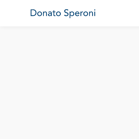
Come nasce la statistica del 21° 
Futuro
,
Globalizzazione
,
Statistica
Di
Donato Speroni
20 
Il bimestrale East ha pubblicato il mio lungo
promossa dall’Ocse nel giugno scorso per mi
Stampa di Torino ha anche cortesemente anti
da un indice di felicità, come…