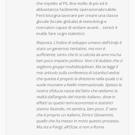
che rispetto al PIL dice molto di più ed è
abbastanza facilmente operazionalizzabile.
Però bisogna lavorare per creare una classe
glocale (locale-globale) di metodologi e
ricercatori capaci di andare avanti… sennò è
inutile fare sogni statistici:)
Risposta. L’indice di sviluppo umano dell’Undp è
stato un generoso tentativo, ma non è
sufficiente, tanto che lo si calcola da anni ma ha
ben poco impatto politico. Non c’è dubbio che ci
vogliono gruppi multidisciplinari. Ma se leggi il
mio articolo sulla conferenza di Istanbul vedrai
che questa è proprio la direzione nella quale ci si
vuole muovere a livello internazionale. Spesso la
nostra sfiducia nasce dal fatto che vediamo la
realtà dall’angolo del ritardo italiano, dove in
effetti su questi temi economisti e statistici
stanno facendo, mi sembra, ben poco. E’ vero
che è proprio un italiano, Enrico Giovannini,
quello che ha messo in moto questo processo.
Ma sta a Parigi, all’Ocse, e non a Roma.