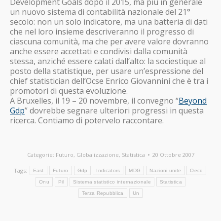
Development Goals dopo il 2015, ma più in generale
un nuovo sistema di contabilità nazionale del 21°
secolo: non un solo indicatore, ma una batteria di dati
che nel loro insieme descriveranno il progresso di
ciascuna comunità, ma che per avere valore dovranno
anche essere accettati e condivisi dalla comunità
stessa, anziché essere calati dall’alto: la sociestique al
posto della statistique, per usare un’espressione del
chief statistician dell’Ocse Enrico Giovannini che è tra i
promotori di questa evoluzione.
A Bruxelles, il 19 – 20 novembre, il convegno “
Beyond
Gdp
” dovrebbe segnare ulteriori progressi in questa
ricerca. Contiamo di potervelo raccontare.
Categorie:
Futuro
,
Globalizzazione
,
Statistica
20 Ottobre 2007
Tags:
East
Futuro
Gdp
Indicators
MDG
Nazioni unite
Oecd
Onu
Pil
Sistema statistico internazionale
Statistica
Terza Repubblica
Un