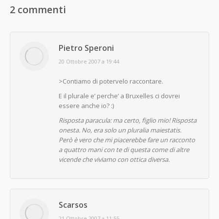
2 commenti
Pietro Speroni
says:
20 Ottobre 2007 a 19:44
>Contiamo di potervelo raccontare.
E il plurale e’ perche’ a Bruxelles ci dovrei
essere anche io? :)
Risposta paracula: ma certo, figlio mio!
Risposta
onesta. No, era solo un pluralia maiestatis.
Però è vero che mi piacerebbe fare un racconto
a quattro mani con te di questa come di altre
vicende che viviamo con ottica diversa.
Scarsos
says:
21 Ottobre 2007 a 11:55