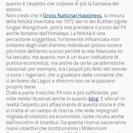
questo è l’aspetto che colpisce di più la fantasia del
lettore.
Non credo che il
Gross National Happiness
, la misura
della felicità inventata nel 1972 dal re del Buthan Jigme
Singye Wangchuck, potrà mai prendere il posto del Pil
anche lontano dall’Himalaya. La felicità è una
percezione soggettiva, fortemente influenzata non
soltanto dagli stati d’animo individuali (posso essere
più triste dell’anno scorso perché la mia fidanzata mi
ha lasciato, ma questo non è un buon indicatore di
politica economica), ma anche da certe caratteristiche
nazionali; per esempio, tra i popoli più felici del mondo
ci sono i nigeriani, che a giudicare dalle cronache che
ci arrivano da Lagos e dintorni non se la passano
proprio bene.
D’altra parte il vecchio Pil non è più sufficiente, per
mille motivi illustrati anche in questo
blog
. E allora? In
realtà l’aspetto più affascinante di questa storia è che
si tratta di un campo di ricerca, che vede impegnati
migliaia di statistici ed economisti, come risulta anche
dall’incontro di Istanbul. Da questa ricerca nasceranno
nuovi obiettivi che sostituiranno i Millennium