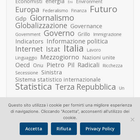
energia
Economisti
Environment
Eni
Futuro
Europa
Federalismo
Finanza
Giornalismo
Gdp
Globalizzazione
Governance
Governo
Grillo
Immigrazione
Government
Informazione politica
Indicators
Italia
Internet
Istat
Lavoro
Mezzogiorno
Nazioni unite
Linguaggio
Pietro
Oecd
Pil
Radicali
Onu
Ricchezza
Sinistra
Secessione
Sistema statistico internazionale
Statistica
Terza Repubblica
Un
Questo sito utilizza i cookie per fornirti una migliore esperienza
di navigazione. Cliccando "Accetta", acconsenti all'utilizzo dei
cookie.
Accetta
Rifiuta
Privacy Policy
Copyright © 2026 Donato Speroni |
Privacy Policy