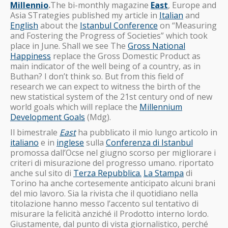
Millennio
.
The bi-monthly magazine
East
, Europe and
Asia STrategies published my article in
Italian
and
English
about the
Istanbul Conference
on “Measuring
and Fostering the Progress of Societies” which took
place in June. Shall we see The
Gross National
Happiness
replace the Gross Domestic Product as
main indicator of the well being of a country, as in
Buthan? I don’t think so. But from this field of
research we can expect to witness the birth of the
new statistical system of the 21st century ond of new
world goals which will replace the
Millennium
Development Goals
(Mdg).
Il bimestrale
East
ha pubblicato il mio lungo articolo in
italiano
e in
inglese
sulla
Conferenza di Istanbul
promossa dall’Ocse nel giugno scorso per migliorare i
criteri di misurazione del progresso umano. riportato
anche sul sito di
Terza Repubblica.
La Stampa
di
Torino ha anche cortesemente anticipato alcuni brani
del mio lavoro. Sia la rivista che il quotidiano nella
titolazione hanno messo l’accento sul tentativo di
misurare la felicità anziché il Prodotto interno lordo.
Giustamente, dal punto di vista giornalistico, perché