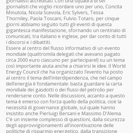
giornalisti accreditati. Con una squadra di sei
giornalisti che voglio ricordare uno per uno, Concita
Minutola, Nicola Scevola, Eric Sylvers, Tessa
Thorniley, Paola Toscani, Fulvio Totaro, per cinque
giorni abbiamo seguito tutti gli eventi di questa
gigantesca manifestazione, sfornando un centinaio di
comunicati, tra italiano e inglese, per dar conto di tutti
i discorsi e i dibattiti.
Essere al centro del flusso informativo di un evento
mondiale (quattromila delegati che avevano pagato
circa 2000 euro ciascuno per partecipare!) su un tema
così importante aiuta anche a chiarirsi le idee. Il World
Energy Council che ha organizzato l’evento ha posto
al centro il tema dell’interdipendenza, che nel campo
dell’energia è fondamentale: basta guardare la carta
mondiale dei gasdotti o dei flussi del petrolio per
rendersene conto. Nelle discussioni, accanto a questo
tema è emerso con forza quello della politica, cioè la
necessità di governance globale, sul quale hanno
insistito anche Pierluigi Bersani e Massimo D’Alema.
C’è un insieme complesso di questioni, dalla sicurezza
degli approvvigionamenti all’incentivazione delle
politiche di risparmio energetico, dalla transizione