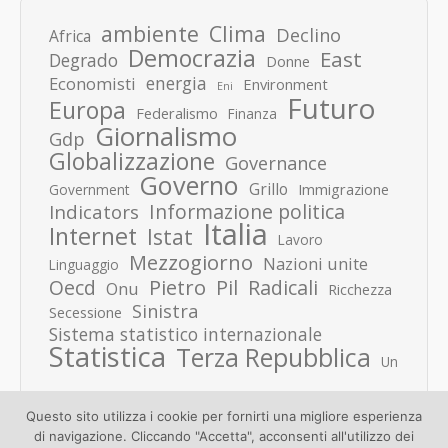
ambiente
Clima
Declino
Africa
Democrazia
East
Degrado
Donne
energia
Economisti
Environment
Eni
Futuro
Europa
Federalismo
Finanza
Giornalismo
Gdp
Globalizzazione
Governance
Governo
Grillo
Immigrazione
Government
Informazione politica
Indicators
Italia
Internet
Istat
Lavoro
Mezzogiorno
Nazioni unite
Linguaggio
Pietro
Oecd
Pil
Radicali
Onu
Ricchezza
Sinistra
Secessione
Sistema statistico internazionale
Statistica
Terza Repubblica
Un
Questo sito utilizza i cookie per fornirti una migliore esperienza
di navigazione. Cliccando "Accetta", acconsenti all'utilizzo dei