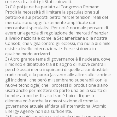
certezza tra tutti gli Stati coinvolti.
2) C’è poi (e ne ha parlato al Congresso Romano
Prodi) la necessità di limitare la speculazione sul
petrolio e sui prodotti petroliferi: le tensioni reali del
mercato sono oggi fortemente amplificate dai
meccanismi speculativi. Per noi è normale pensare di
avere un’agenzia di regolazione dei mercati finanziari
a livello nazionale come la Sec americana o la nostra
Consob, che vigila contro gli eccessi, ma nulla di simile
esiste a livello internazionale. Forse si dovrà in
qualche modo arrivarci.
3) Altro grande tema di governance è il nucleare, dove
il mondo è dibattuto tra il bisogno di nuove centrali,
perché assai meno inquinanti di quelle a combustibili
tradizionali, e la paura (accanto alle altre sulle scorie e
gli incidenti, che però mi sembrano superabili con le
nuove tecnologie) che i processi di produzione siano
usati anche per mettere da parte una bella scorta di
bombe atomiche. Il caso Iran è tipico di questo
dilemma ed è anche la dimostrazione di come la
governance attuale affidata all’International Atomic
Energy Agency non sia sufficiente.
4) Il tema più complesso sul quale dovrà comunque