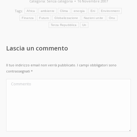
Categoria:
Senza categoria
16 Novembre 2007
Tags:
Africa
ambiente
Clima
energia
Eni
Environment
Finanza
Futuro
Globalizzazione
Nazioni unite
Onu
Terza Repubblica
Un
Lascia un commento
Il tuo indirizzo email non verrà pubblicato. I campi obbligatori sono
contrassegnati
*
Commento