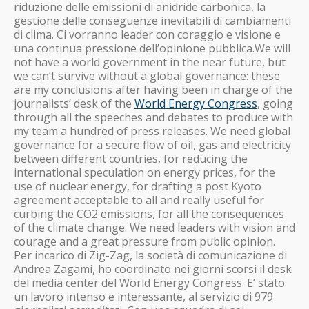
riduzione delle emissioni di anidride carbonica, la
gestione delle conseguenze inevitabili di cambiamenti
di clima. Ci vorranno leader con coraggio e visione e
una continua pressione dell’opinione pubblica.
We will
not have a world government in the near future, but
we can’t survive without a global governance: these
are my conclusions after having been in charge of the
journalists’ desk of the
World Energy Congress
, going
through all the speeches and debates to produce with
my team a hundred of press releases. We need global
governance for a secure flow of oil, gas and electricity
between different countries, for reducing the
international speculation on energy prices, for the
use of nuclear energy, for drafting a post Kyoto
agreement acceptable to all and really useful for
curbing the CO2 emissions, for all the consequences
of the climate change. We need leaders with vision and
courage and a great pressure from public opinion.
Per incarico di Zig-Zag, la società di comunicazione di
Andrea Zagami, ho coordinato nei giorni scorsi il desk
del media center del World Energy Congress. E’ stato
un lavoro intenso e interessante, al servizio di 979