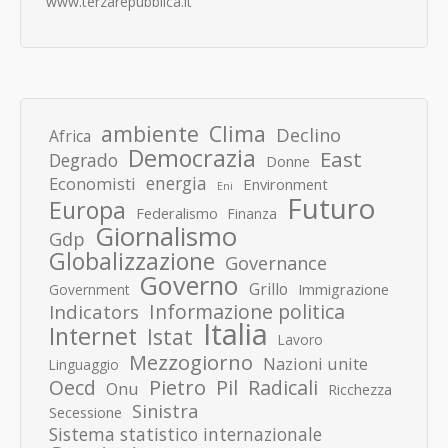
www.terzarepubblica.it
ambiente
Clima
Declino
Africa
Democrazia
East
Degrado
Donne
energia
Economisti
Environment
Eni
Futuro
Europa
Federalismo
Finanza
Giornalismo
Gdp
Globalizzazione
Governance
Governo
Grillo
Immigrazione
Government
Informazione politica
Indicators
Italia
Internet
Istat
Lavoro
Mezzogiorno
Nazioni unite
Linguaggio
Pietro
Oecd
Pil
Radicali
Onu
Ricchezza
Sinistra
Secessione
Sistema statistico internazionale