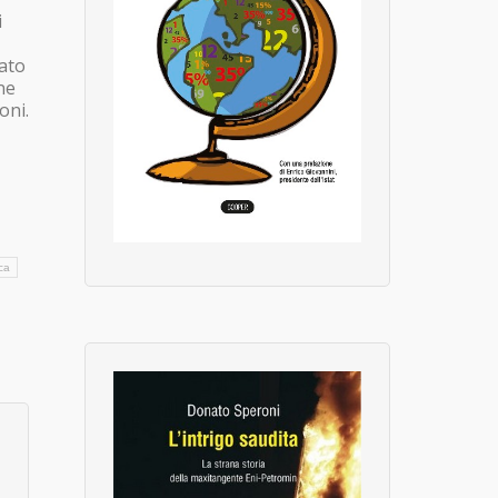
i
dato
ne
oni.
ca