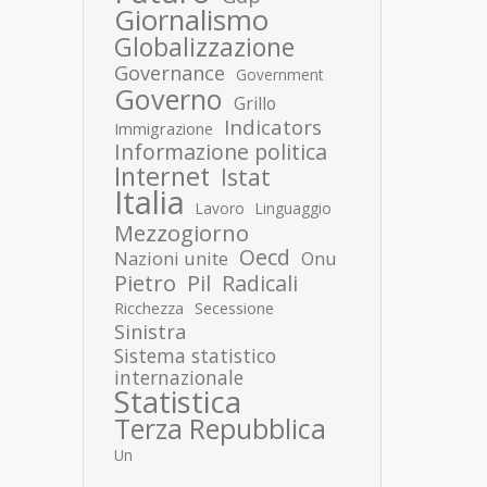
Giornalismo
Globalizzazione
Governance
Government
Governo
Grillo
Indicators
Immigrazione
Informazione politica
Internet
Istat
Italia
Lavoro
Linguaggio
Mezzogiorno
Oecd
Nazioni unite
Onu
Pietro
Pil
Radicali
Ricchezza
Secessione
Sinistra
Sistema statistico
internazionale
Statistica
Terza Repubblica
Un