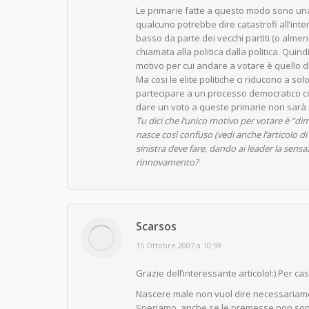
Le primarie fatte a questo modo sono una 
qualcuno potrebbe dire catastrofi all’intern
basso da parte dei vecchi partiti (o almeno
chiamata alla politica dalla politica. Quin
motivo per cui andare a votare è quello d
Ma cosi le elite politiche ci riducono a so
partecipare a un processo democratico c
dare un voto a queste primarie non sarà 
Tu dici che l’unico motivo per votare è “di
nasce così confuso (vedi anche l’articolo di
sinistra deve fare, dando ai leader la sens
rinnovamento?
Scarsos
says:
15 Ottobre 2007 a 10:59
Grazie dell’interessante articolo!:) Per cas
Nascere male non vuol dire necessariam
Speriamo, anche se le premesse non son