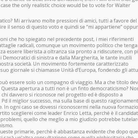
t case the only realistic choice would be to vote for Walter
ico? Mi arrivano molte pressioni di amici, tutti a favore del
ire il senso di questo voto e quindi se “mi appartiene” oppu
oni che ho spiegato nel precedente post, i miei riferimenti
battaglie radicali, comunque un movimento politico che tenga
za essere liberista a oltranza sia pronto a ridiscutere, con p
Democratici di sinistra e dalla Margherita, le tante inutili
ostra società. Un movimento fortemente caratterizzato
l suo giornale si chiamasse Unità d’Europa, fondendo gli attu
 può essere solo un compagno di viaggio. Ma a che titolo de
i? Questa apertura a tutti non è un finto democraticismo? No
a chi davvero si riconosce nel progetto ed è disposto a
Pd il miglior successo, ma sulla base di questo ragionamen
e. In ogni caso se dovessi riconoscermi nella nuova formazi
rtito sceglierei come leader Enrico Letta, perché è il candida
 problemi, quello che meglio a mio giudizio potrebbe tutelare
nismo.
a queste primarie, perchè è abbastanza evidente che dopo qu
i sarà un’altra consultazione come quella plebiscitaria che