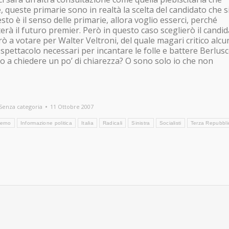
, queste primarie sono in realtà la scelta del candidato che s
to è il senso delle primarie, allora voglio esserci, perché
erà il futuro premier. Però in questo caso sceglierò il candi
ò a votare per Walter Veltroni, del quale magari critico alcu
 spettacolo necessari per incantare le folle e battere Berlusc
to a chiedere un po’ di chiarezza? O sono solo io che non
Senza categoria
11 Ottobre 2007
erno
Informazione politica
Italia
Radicali
Sinistra
Socialisti
Terza Repubbli