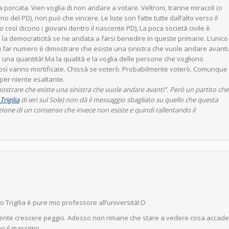
porcata. Vien voglia di non andare a votare. Veltroni, tranne miracoli (o
o del PD), non può che vincere. Le liste son fatte tutte dall’alto verso il
 così dicono i giovani dentro il nascente PD), La poca società civile è
di la democraticità se ne andata a farsi benedire in queste primarie. L’unico
i far numero è dimostrare che esiste una sinistra che vuole andare avanti
lo una quantità! Ma la qualità e la voglia delle persone che vogliono
osì vanno mortificate. Chissà se voterò. Probabilmente voterò. Comunque
per niente esaltante.
mostrare che esiste una sinistra che vuole andare avanti”. Però un partito che
Trigilia
di ieri sul Sole) non dà il messaggio sbagliato su quello che questa
azione di un consenso che invece non esiste e quindi rallentando il
o Trigilia è pure mio professore all’università!:D
ente crescere peggio. Adesso non rimane che stare a vedere cosa accade
o il massimo