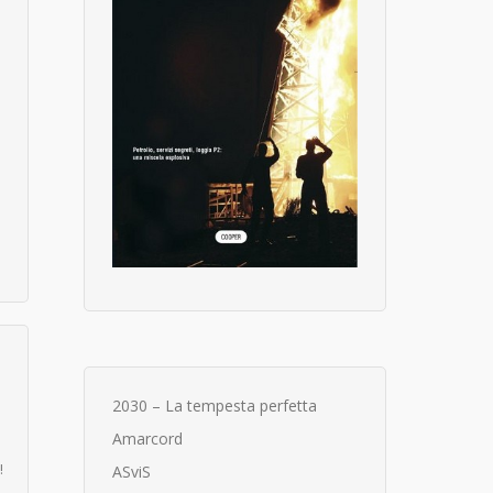
.
2030 – La tempesta perfetta
Amarcord
!
ASviS