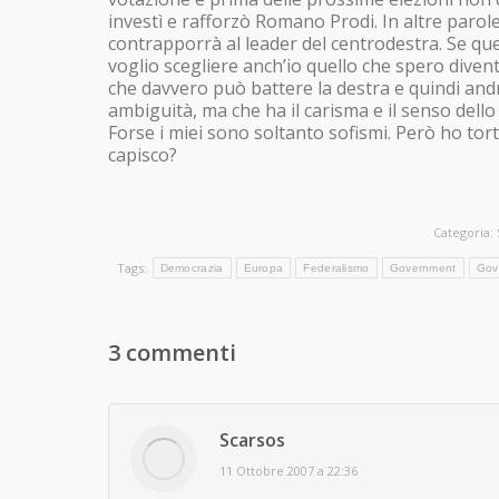
investì e rafforzò Romano Prodi. In altre parole
contrapporrà al leader del centrodestra. Se ques
voglio scegliere anch’io quello che spero divent
che davvero può battere la destra e quindi andr
ambiguità, ma che ha il carisma e il senso dello
Forse i miei sono soltanto sofismi. Però ho tor
capisco?
Categoria:
Tags:
Democrazia
Europa
Federalismo
Government
Gov
3 commenti
Scarsos
says:
11 Ottobre 2007 a 22:36