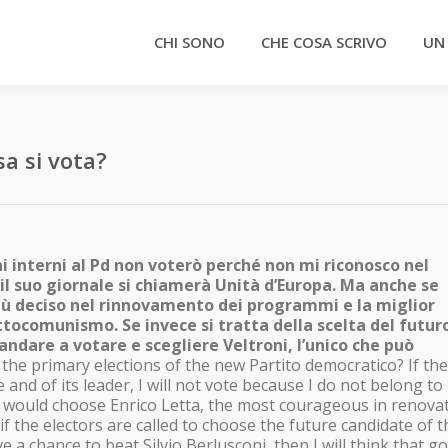
CHI SONO
CHE COSA SCRIVO
UN
sa si vota?
ni interni al Pd non voterò perché non mi riconosco nel
 il suo giornale si chiamerà Unità d’Europa. Ma anche se
più deciso nel rinnovamento dei programmi e la miglior
attocomunismo. Se invece si tratta della scelta del futur
ndare a votare e scegliere Veltroni, l’unico che può
the primary elections of the new Partito democratico? If the
e and of its leader, I will not vote because I do not belong to
e, I would choose Enrico Letta, the most courageous in renova
f the electors are called to choose the future candidate of t
a chance to beat Silvio Berlusconi, then I will think that g