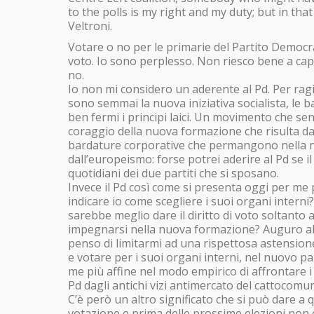
to the polls is my right and my duty; but in tha
Veltroni.
Votare o no per le primarie del Partito Democrat
voto. Io sono perplesso. Non riesco bene a cap
no.
Io non mi considero un aderente al Pd. Per ragi
sono semmai la nuova iniziativa socialista, le 
ben fermi i principi laici. Un movimento che sen
coraggio della nuova formazione che risulta dai 
bardature corporative che permangono nella n
dall’europeismo: forse potrei aderire al Pd se i
quotidiani dei due partiti che si sposano.
Invece il Pd così come si presenta oggi per me
indicare io come scegliere i suoi organi intern
sarebbe meglio dare il diritto di voto soltanto 
impegnarsi nella nuova formazione? Auguro al 
penso di limitarmi ad una rispettosa astension
e votare per i suoi organi interni, nel nuovo pa
me più affine nel modo empirico di affrontare i
Pd dagli antichi vizi antimercato del cattocomu
C’è però un altro significato che si può dare 
votazione e prima delle prossime elezioni non c