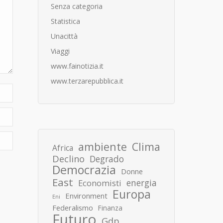
Senza categoria
Statistica
Unacittà
Viaggi
www.fainotizia.it
www.terzarepubblica.it
ambiente
Clima
Africa
Declino
Degrado
Democrazia
Donne
East
energia
Economisti
Europa
Environment
Eni
Federalismo
Finanza
Futuro
Gdp