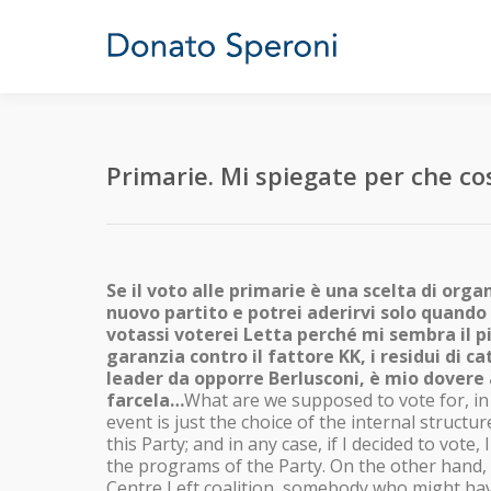
Primarie. Mi spiegate per che co
Se il voto alle primarie è una scelta di orga
nuovo partito e potrei aderirvi solo quando
votassi voterei Letta perché mi sembra il 
garanzia contro il fattore KK, i residui di c
leader da opporre Berlusconi, è mio dovere a
farcela…
What are we supposed to vote for, in 
event is just the choice of the internal structur
this Party; and in any case, if I decided to vot
the programs of the Party. On the other hand, i
Centre Left coalition, somebody who might have 