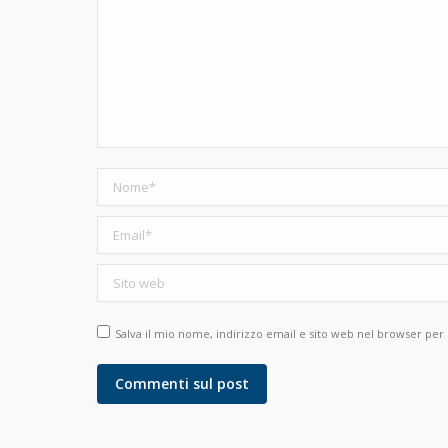
Nome *
Email *
Sito web
Salva il mio nome, indirizzo email e sito web nel browser pe
Commenti sul post