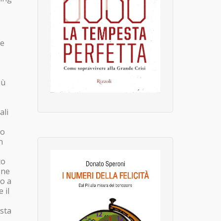
re
iù
ali
vo
n
to
one
to a
 il
esta