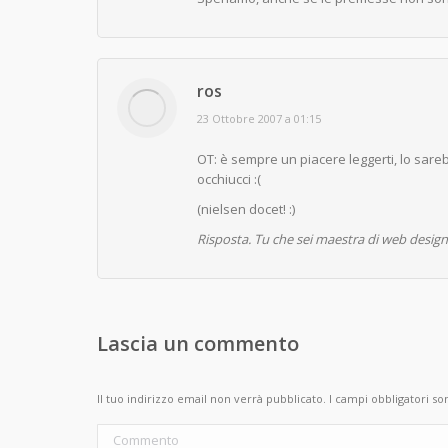
ros
says:
23 Ottobre 2007 a 01:15
OT: è sempre un piacere leggerti, lo sareb
occhiucci :(
(nielsen docet! :)
Risposta. Tu che sei maestra di web design
Lascia un commento
Il tuo indirizzo email non verrà pubblicato. I campi obbligatori s
Commento