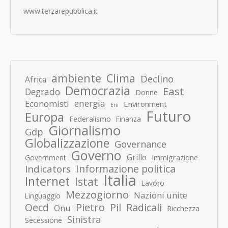
www.terzarepubblica.it
ambiente
Clima
Declino
Africa
Democrazia
East
Degrado
Donne
energia
Economisti
Environment
Eni
Futuro
Europa
Federalismo
Finanza
Giornalismo
Gdp
Globalizzazione
Governance
Governo
Grillo
Immigrazione
Government
Informazione politica
Indicators
Italia
Internet
Istat
Lavoro
Mezzogiorno
Nazioni unite
Linguaggio
Pietro
Oecd
Pil
Radicali
Onu
Ricchezza
Sinistra
Secessione