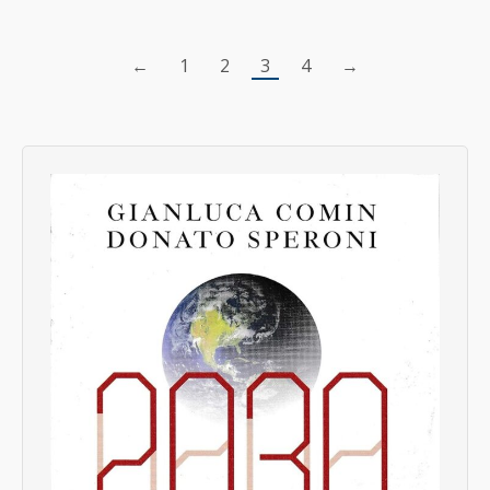
←
1
2
3
4
→