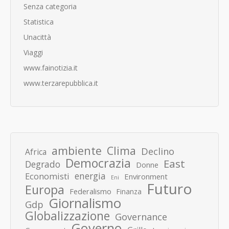
Senza categoria
Statistica
Unacittà
Viaggi
www.fainotizia.it
www.terzarepubblica.it
ambiente
Clima
Declino
Africa
Democrazia
East
Degrado
Donne
energia
Economisti
Environment
Eni
Futuro
Europa
Federalismo
Finanza
Giornalismo
Gdp
Globalizzazione
Governance
Governo