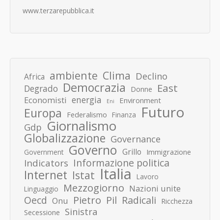
www.terzarepubblica.it
ambiente
Clima
Declino
Africa
Democrazia
East
Degrado
Donne
energia
Economisti
Environment
Eni
Futuro
Europa
Federalismo
Finanza
Giornalismo
Gdp
Globalizzazione
Governance
Governo
Grillo
Immigrazione
Government
Informazione politica
Indicators
Italia
Internet
Istat
Lavoro
Mezzogiorno
Nazioni unite
Linguaggio
Pietro
Oecd
Pil
Radicali
Onu
Ricchezza
Sinistra
Secessione