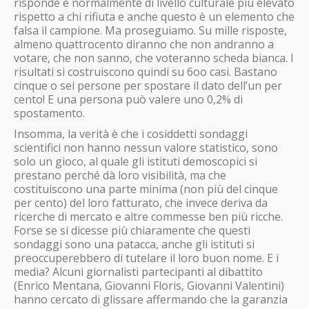
risponde è normalmente di livello culturale più elevato
rispetto a chi rifiuta e anche questo è un elemento che
falsa il campione. Ma proseguiamo. Su mille risposte,
almeno quattrocento diranno che non andranno a
votare, che non sanno, che voteranno scheda bianca. I
risultati si costruiscono quindi su 6oo casi. Bastano
cinque o sei persone per spostare il dato dell’un per
cento! E una persona può valere uno 0,2% di
spostamento.
Insomma, la verità è che i cosiddetti sondaggi
scientifici non hanno nessun valore statistico, sono
solo un gioco, al quale gli istituti demoscopici si
prestano perché dà loro visibilità, ma che
costituiscono una parte minima (non più del cinque
per cento) del loro fatturato, che invece deriva da
ricerche di mercato e altre commesse ben più ricche.
Forse se si dicesse più chiaramente che questi
sondaggi sono una patacca, anche gli istituti si
preoccuperebbero di tutelare il loro buon nome. E i
media? Alcuni giornalisti partecipanti al dibattito
(Enrico Mentana, Giovanni Floris, Giovanni Valentini)
hanno cercato di glissare affermando che la garanzia