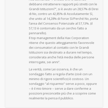
debbano intrattenere rapporti più stretti con le
Grandi Istituzioni?”, si è avuto un 28,57% di Direi
di No, contro un 42,85% di Assolutamente Sì,
che unito al 14,28% di Forse Sì/Perché No, porta
l’area del Consenso Potenziale al 57,13%. (il
57,13 è contornato da un cerchio fatto a
pennarello).
Il top management della Hax Corporation
ritiene che questo atteggiamento favorevole
dei consumatori al contatto con le Grandi
Istituzioni sia destinato a durare nel tempo,
considerata anche l’età media delle persone
interrogate, sei anni”.
La verità, come Lei osserva, è che un
sondaggio fatto a regola d’arte (cioè con un
minimo di rigore scientifico) è costoso. Un
sondaggio “al risparmio” serve a poco, oppure
– è il mio timore – serve a dare conferme a
posizioni preconcette più che a scoprire come
realmente la pensa il pubblico.