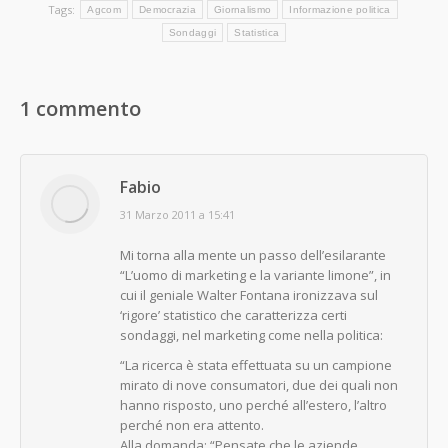
Tags:
Agcom
Democrazia
Giornalismo
Informazione politica
Sondaggi
Statistica
1 commento
Fabio
says:
31 Marzo 2011 a 15:41
Mi torna alla mente un passo dell’esilarante
“L’uomo di marketing e la variante limone”, in
cui il geniale Walter Fontana ironizzava sul
‘rigore’ statistico che caratterizza certi
sondaggi, nel marketing come nella politica:
“La ricerca è stata effettuata su un campione
mirato di nove consumatori, due dei quali non
hanno risposto, uno perché all’estero, l’altro
perché non era attento.
Alla domanda: “Pensate che le aziende