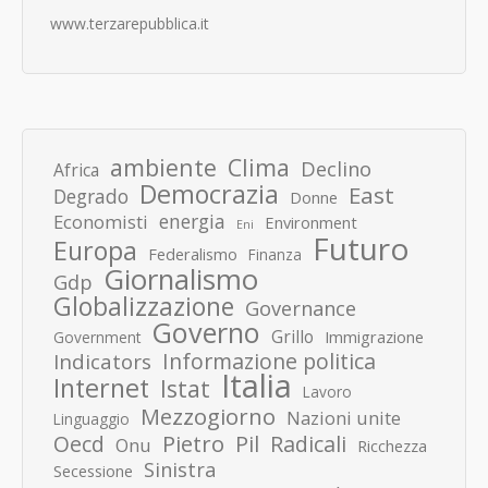
www.terzarepubblica.it
ambiente
Clima
Declino
Africa
Democrazia
East
Degrado
Donne
energia
Economisti
Environment
Eni
Futuro
Europa
Federalismo
Finanza
Giornalismo
Gdp
Globalizzazione
Governance
Governo
Grillo
Immigrazione
Government
Informazione politica
Indicators
Italia
Internet
Istat
Lavoro
Mezzogiorno
Nazioni unite
Linguaggio
Pietro
Oecd
Pil
Radicali
Onu
Ricchezza
Sinistra
Secessione