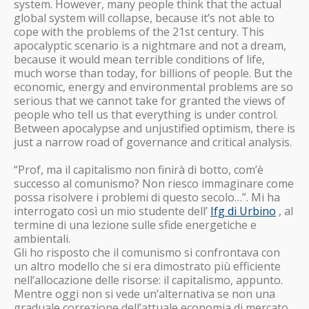
system. However, many people think that the actual
global system will collapse, because it’s not able to
cope with the problems of the 21st century. This
apocalyptic scenario is a nightmare and not a dream,
because it would mean terrible conditions of life,
much worse than today, for billions of people. But the
economic, energy and environmental problems are so
serious that we cannot take for granted the views of
people who tell us that everything is under control.
Between apocalypse and unjustified optimism, there is
just a narrow road of governance and critical analysis.
“Prof, ma il capitalismo non finirà di botto, com’è
successo al comunismo? Non riesco immaginare come
possa risolvere i problemi di questo secolo…”. Mi ha
interrogato così un mio studente dell’
Ifg di Urbino
, al
termine di una lezione sulle sfide energetiche e
ambientali.
Gli ho risposto che il comunismo si confrontava con
un altro modello che si era dimostrato più efficiente
nell’allocazione delle risorse: il capitalismo, appunto.
Mentre oggi non si vede un’alternativa se non una
graduale correzione dell’attuale economia di mercato.