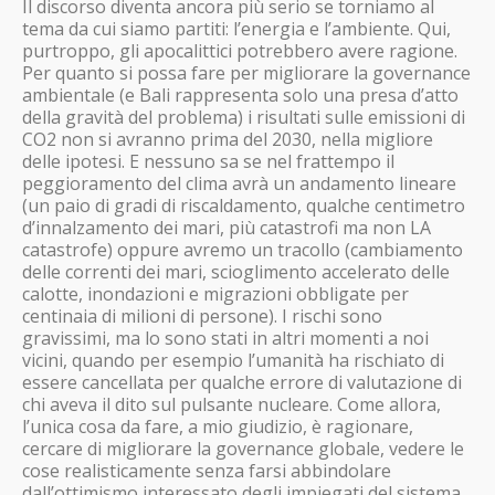
Il discorso diventa ancora più serio se torniamo al
tema da cui siamo partiti: l’energia e l’ambiente. Qui,
purtroppo, gli apocalittici potrebbero avere ragione.
Per quanto si possa fare per migliorare la governance
ambientale (e Bali rappresenta solo una presa d’atto
della gravità del problema) i risultati sulle emissioni di
CO2 non si avranno prima del 2030, nella migliore
delle ipotesi. E nessuno sa se nel frattempo il
peggioramento del clima avrà un andamento lineare
(un paio di gradi di riscaldamento, qualche centimetro
d’innalzamento dei mari, più catastrofi ma non LA
catastrofe) oppure avremo un tracollo (cambiamento
delle correnti dei mari, scioglimento accelerato delle
calotte, inondazioni e migrazioni obbligate per
centinaia di milioni di persone). I rischi sono
gravissimi, ma lo sono stati in altri momenti a noi
vicini, quando per esempio l’umanità ha rischiato di
essere cancellata per qualche errore di valutazione di
chi aveva il dito sul pulsante nucleare. Come allora,
l’unica cosa da fare, a mio giudizio, è ragionare,
cercare di migliorare la governance globale, vedere le
cose realisticamente senza farsi abbindolare
dall’ottimismo interessato degli impiegati del sistema,