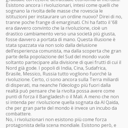
Esistono ancora i rivoluzionari, intesi come quelli che
sognano la rivolta delle masse che rovescia le
istituzioni per instaurare un ordine nuovo? Direi di no,
tranne poche frange di emarginati. Chi ha fatto il ’68
era davvero convinto che la rivoluzione, cioè un
drastico cambiamento verso una società più giusta,
fosse davvero a portata di mano. Questa illusione è
stata spazzata via non solo dalla delusione
dell’esperienza comunista, ma dalla scoperta che gran
parte della popolazione del Sud del mondo vuole
soltanto partecipare alla divisione di quei frutti di cui il
Nord già gode. I popoli di India, Cina, Sudafrica,
Brasile, Messico, Russia tutto vogliono fuorché la
rivoluzione. Certo, ci sono ancora sulla Terra miliardi
di disperati, ma neanche l’ideologo più fuori dalla
realtà può pensare che la rivolta possa avere come
punti di forza il Bangladesh o il Mali. A meno che non
si intenda per rivoluzione quella sognata da Al Qaida,
che per gran parte del mondo è invece un incubo da
combattere.
No, i rivoluzionari non esistono più come forza
protagonista della scena mondiale. Esistono però, e