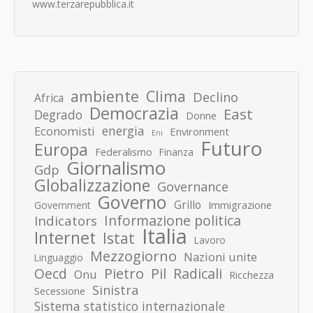
www.terzarepubblica.it
ambiente
Clima
Declino
Africa
Democrazia
East
Degrado
Donne
energia
Economisti
Environment
Eni
Futuro
Europa
Federalismo
Finanza
Giornalismo
Gdp
Globalizzazione
Governance
Governo
Grillo
Immigrazione
Government
Informazione politica
Indicators
Italia
Internet
Istat
Lavoro
Mezzogiorno
Nazioni unite
Linguaggio
Pietro
Oecd
Pil
Radicali
Onu
Ricchezza
Sinistra
Secessione
Sistema statistico internazionale