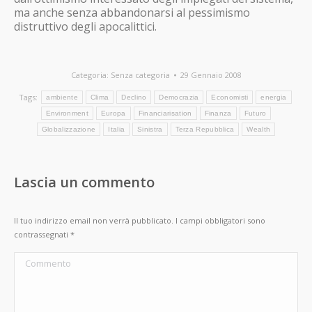
ma anche senza abbandonarsi al pessimismo
distruttivo degli apocalittici.
Categoria:
Senza categoria
29 Gennaio 2008
Tags:
ambiente
Clima
Declino
Democrazia
Economisti
energia
Environment
Europa
Financiarisation
Finanza
Futuro
Globalizzazione
Italia
Sinistra
Terza Repubblica
Wealth
Lascia un commento
Il tuo indirizzo email non verrà pubblicato. I campi obbligatori sono
contrassegnati
*
Commento