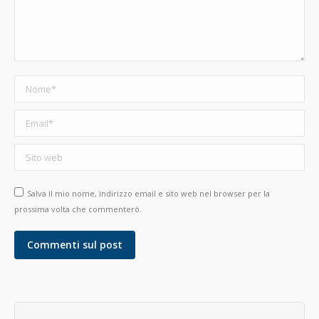
Nome *
Email *
Sito web
Salva il mio nome, indirizzo email e sito web nel browser per la
prossima volta che commenterò.
Commenti sul post