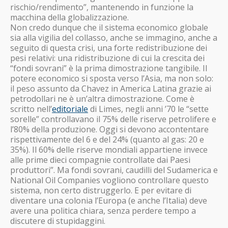
rischio/rendimento”, mantenendo in funzione la
macchina della globalizzazione.
Non credo dunque che il sistema economico globale
sia alla vigilia del collasso, anche se immagino, anche a
seguito di questa crisi, una forte redistribuzione dei
pesi relativi: una ridistribuzione di cui la crescita dei
“fondi sovrani” è la prima dimostrazione tangibile. Il
potere economico si sposta verso l’Asia, ma non solo:
il peso assunto da Chavez in America Latina grazie ai
petrodollari ne è un’altra dimostrazione. Come è
scritto nell’
editoriale
di Limes, negli anni ’70 le “sette
sorelle” controllavano il 75% delle riserve petrolifere e
l’80% della produzione. Oggi si devono accontentare
rispettivamente del 6 e del 24% (quanto al gas: 20 e
35%). Il 60% delle riserve mondiali appartiene invece
alle prime dieci compagnie controllate dai Paesi
produttori”. Ma fondi sovrani, caudilli del Sudamerica e
National Oil Companies vogliono controllare questo
sistema, non certo distruggerlo. E per evitare di
diventare una colonia l’Europa (e anche l’Italia) deve
avere una politica chiara, senza perdere tempo a
discutere di stupidaggini.