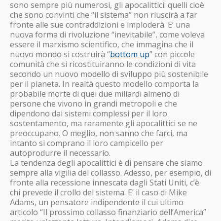
sono sempre più numerosi, gli apocalittici: quelli cioè
che sono convinti che “il sistema” non riuscirà a far
fronte alle sue contraddizioni e imploderà. E’ una
nuova forma di rivoluzione “inevitabile”, come voleva
essere il marxismo scientifico, che immagina che il
nuovo mondo si costruirà “
bottom up
” con piccole
comunità che si ricostituiranno le condizioni di vita
secondo un nuovo modello di sviluppo più sostenibile
per il pianeta. In realtà questo modello comporta la
probabile morte di quei due miliardi almeno di
persone che vivono in grandi metropoli e che
dipendono dai sistemi complessi per il loro
sostentamento, ma raramente gli apocalittici se ne
preoccupano. O meglio, non sanno che farci, ma
intanto si comprano il loro campicello per
autoprodurre il necessario.
La tendenza degli apocalittici è di pensare che siamo
sempre alla vigilia del collasso. Adesso, per esempio, di
fronte alla recessione innescata dagli Stati Uniti, c’è
chi prevede il crollo del sistema. E’ il caso di Mike
Adams, un pensatore indipendente il cui ultimo
articolo “Il prossimo collasso finanziario dell’America”