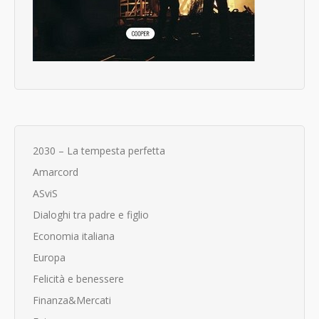
2030 – La tempesta perfetta
Amarcord
ASviS
Dialoghi tra padre e figlio
Economia italiana
Europa
Felicità e benessere
Finanza&Mercati