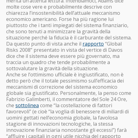
merita un’attenta lettura. Intendiamoci, Adams dice
molte cose vere e probabilmente descrive con
chiarezza l’insostenibilità dell’attuale meccanismo
economico americano. Forse ha più ragione lui
piuttosto che i tanti impiegati del sistema finanziario,
che sono tenuti a minimizzare la gravità della
situazione perché la fiducia è il carburante del sistema.
Da questo punto di vista anche il
rapporto
“Global
Risks 2008” presentato in vista del vertice di Davos
dice che il sistema deve essere più governato, ma
traccia un quadro che tende probabilmente a
sottovalutare la gravità della situazione.
Anche se l’ottimismo ufficiale è ingiustificato, non è
detto però che il totale pessimismo sull’efficacia dei
meccanismi di correzione del sistema economico
globale sia giustificato. Personalmente, la penso come
Fabrizio Galimberti, il commentatore del Sole 24 Ore,
che
sottolinea
come “la costellazione di fattori
favorevoli” (e cioè “la voglia di benessere di miliardi di
uomini gettati nell’economia globale, la favolosa
stagione di innovazioni tecnologiche, la stessa
innovazione finanziaria nonostante gli eccessi”) farà
“affluire i capitali in ogni utile nicchia del rapporto