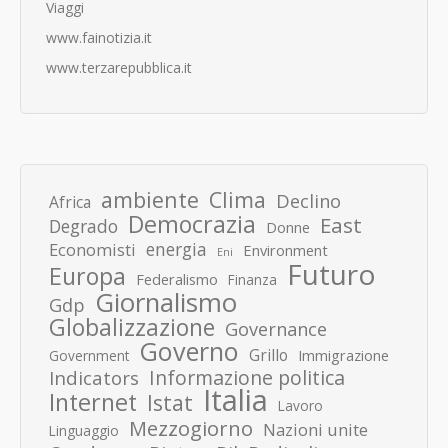
Viaggi
www.fainotizia.it
www.terzarepubblica.it
ambiente
Clima
Declino
Africa
Democrazia
East
Degrado
Donne
energia
Economisti
Environment
Eni
Futuro
Europa
Federalismo
Finanza
Giornalismo
Gdp
Globalizzazione
Governance
Governo
Grillo
Immigrazione
Government
Informazione politica
Indicators
Italia
Internet
Istat
Lavoro
Mezzogiorno
Nazioni unite
Linguaggio