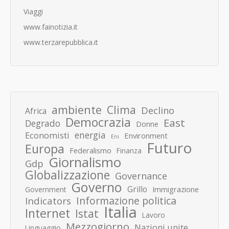
Viaggi
www.fainotizia.it
www.terzarepubblica.it
ambiente
Clima
Declino
Africa
Democrazia
East
Degrado
Donne
energia
Economisti
Environment
Eni
Futuro
Europa
Federalismo
Finanza
Giornalismo
Gdp
Globalizzazione
Governance
Governo
Grillo
Immigrazione
Government
Informazione politica
Indicators
Italia
Internet
Istat
Lavoro
Mezzogiorno
Nazioni unite
Linguaggio