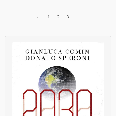
←
1
2
3
→