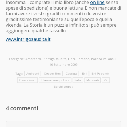
Insomma… comprate il mio libro (anche
on line
senza
spese di spedizione) e buona lettura. E non mancate di
farmi avere i vostri graditi commenti o le vostre
graditissime testimonianze su quell’epoca e quella
vicenda. La Storia è un puzzle infinito: si può sempre
aggiungere qualche tassello.
www.intrigosaudita.it
Categorie:
Amarcord
,
L'intrigo saudita
,
Libri
,
Persone
,
Politica italiana
16 Settembre 2009
Tags:
Andreotti
Cooper files
Cossiga
Eni
Eni-Petromin
Giornalismo
Informazione politica
Italia
Mazzanti
P2
Servizi segreti
4 commenti