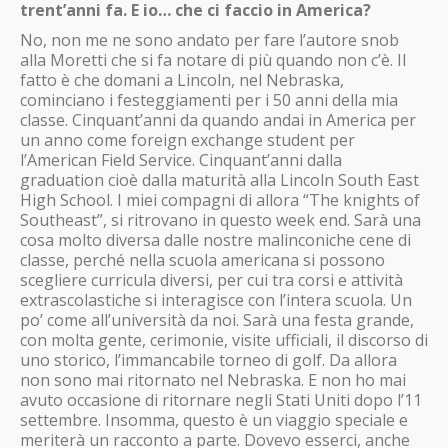
trent’anni fa. E io… che ci faccio in America?
No, non me ne sono andato per fare l’autore snob
alla Moretti che si fa notare di più quando non c’è. Il
fatto è che domani a Lincoln, nel Nebraska,
cominciano i festeggiamenti per i 50 anni della mia
classe. Cinquant’anni da quando andai in America per
un anno come foreign exchange student per
l’American Field Service. Cinquant’anni dalla
graduation cioè dalla maturità alla Lincoln South East
High School. I miei compagni di allora “The knights of
Southeast”, si ritrovano in questo week end. Sarà una
cosa molto diversa dalle nostre malinconiche cene di
classe, perché nella scuola americana si possono
scegliere curricula diversi, per cui tra corsi e attività
extrascolastiche si interagisce con l’intera scuola. Un
po’ come all’università da noi. Sarà una festa grande,
con molta gente, cerimonie, visite ufficiali, il discorso di
uno storico, l’immancabile torneo di golf. Da allora
non sono mai ritornato nel Nebraska. E non ho mai
avuto occasione di ritornare negli Stati Uniti dopo l’11
settembre. Insomma, questo è un viaggio speciale e
meriterà un racconto a parte. Dovevo esserci, anche