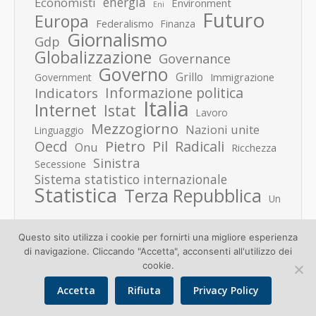
energia
Economisti
Environment
Eni
Futuro
Europa
Federalismo
Finanza
Giornalismo
Gdp
Globalizzazione
Governance
Governo
Grillo
Immigrazione
Government
Informazione politica
Indicators
Italia
Internet
Istat
Lavoro
Mezzogiorno
Nazioni unite
Linguaggio
Pietro
Oecd
Pil
Radicali
Onu
Ricchezza
Sinistra
Secessione
Sistema statistico internazionale
Statistica
Terza Repubblica
Un
Questo sito utilizza i cookie per fornirti una migliore esperienza
di navigazione. Cliccando "Accetta", acconsenti all'utilizzo dei
cookie.
Accetta
Rifiuta
Privacy Policy
Copyright © 2026 Donato Speroni |
Privacy Policy