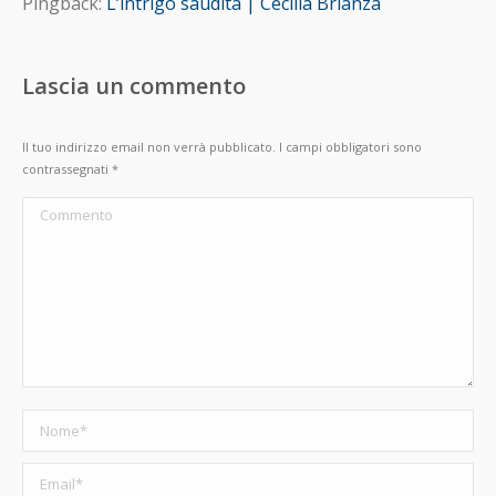
Pingback:
L’intrigo saudita | Cecilia Brianza
Lascia un commento
Il tuo indirizzo email non verrà pubblicato. I campi obbligatori sono
contrassegnati
*
Commento
Nome *
Email *