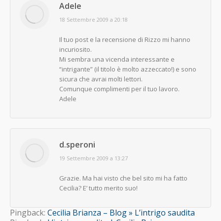
Adele
says:
18 Settembre 2009 a 20:18
Il tuo post e la recensione di Rizzo mi hanno
incuriosito.
Mi sembra una vicenda interessante e
“intrigante” (il titolo è molto azzeccato!) e sono
sicura che avrai molti lettori.
Comunque complimenti per il tuo lavoro.
Adele
d.speroni
says:
19 Settembre 2009 a 13:27
Grazie. Ma hai visto che bel sito mi ha fatto
Cecilia? E’ tutto merito suo!
Pingback:
Cecilia Brianza – Blog » L’intrigo saudita