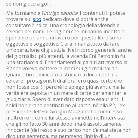
se non gioco a golf.
Ma torniamo all’
Intrigo saudita
. I contenuti li potete
trovare sul
sito
dedicato dove si potrà anche
consultare l’indice, una cronologia della vicenda e
l’elenco dei nomi. Le ragioni che mi hanno indotto a
spendere un anno di lavoro per questo libro sono
oggettive e soggettive. C’era innanzitutto da fare
un’operazione di giustizia. Nel ricordo generale, anche
dei giornalisti più attenti, la vicenda Eni Petromin fu
una storiaccia di finanziamenti ai partiti attraverso la
P2 che voleva mettere le mani sui giornali italiani.
Quando ho cominciato a studiare i documenti e a
cercare i protagonisti di allora, ero quasi certo che
non fosse così (il perché lo spiego più avanti), ma la
verità era sepolta in un mare di carte parlamentari e
giudiziarie. Spero di aver dato risposte esaurienti: i
soldi non erano destinati né ai partiti né alla P2, l’ex
presidente dell’Eni Giorgio Mazzanti ha commesso
molti errori, come lui stesso ammette nell’intervista
che gli ho fatto 30 anni dopo, ma è assolutamente
innocente (del resto a suo carico non c’è mai stata non
dico una sentenza, ma nemmeno l’inizio di un