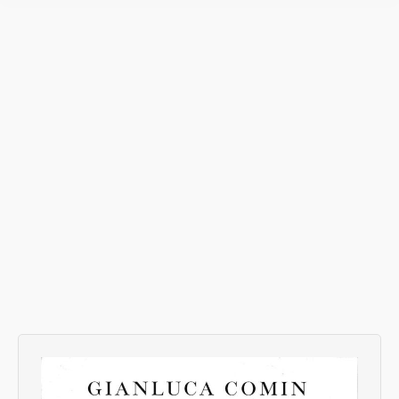
Si può battere il record di Nelly Bly?
Senza categoria
Di
Donato Speroni
6 Gennaio 2008
Lascia un commento
Leggendo “Il giro del mondo in 72 giorni“, di
Nelly Bly, curato in italiano da Luisa Cetti, mi
chiedo se il suo record del 1889 può essere
battuto, usando come la Bly e come Fogg
soltanto mezzi pubblici (aereo escluso). Non è
facile, perché sui lunghi percorsi non esistono
più le navi passeggeri. Ma usando…