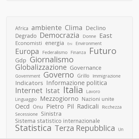
ambiente
Clima
Declino
Africa
Democrazia
East
Degrado
Donne
energia
Economisti
Environment
Eni
Futuro
Europa
Federalismo
Finanza
Giornalismo
Gdp
Globalizzazione
Governance
Governo
Grillo
Immigrazione
Government
Informazione politica
Indicators
Italia
Internet
Istat
Lavoro
Mezzogiorno
Nazioni unite
Linguaggio
Pietro
Oecd
Pil
Radicali
Onu
Ricchezza
Sinistra
Secessione
Sistema statistico internazionale
Statistica
Terza Repubblica
Un