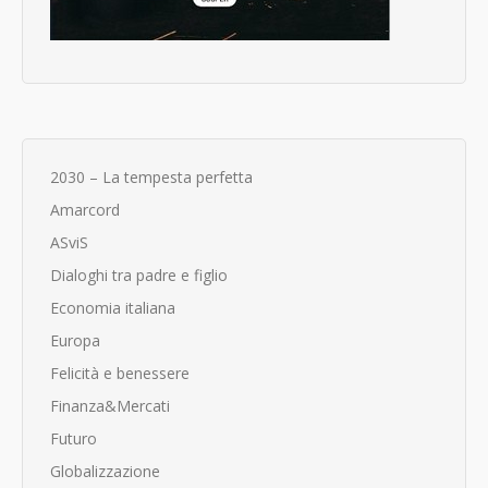
2030 – La tempesta perfetta
Amarcord
ASviS
Dialoghi tra padre e figlio
Economia italiana
Europa
Felicità e benessere
Finanza&Mercati
Futuro
Globalizzazione