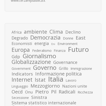
www.terzarepubblica.it
ambiente
Clima
Declino
Africa
Democrazia
East
Degrado
Donne
energia
Economisti
Environment
Eni
Futuro
Europa
Federalismo
Finanza
Giornalismo
Gdp
Globalizzazione
Governance
Governo
Grillo
Immigrazione
Government
Informazione politica
Indicators
Italia
Internet
Istat
Lavoro
Mezzogiorno
Nazioni unite
Linguaggio
Pietro
Oecd
Pil
Radicali
Onu
Ricchezza
Sinistra
Secessione
Sistema statistico internazionale