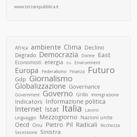
www.terzarepubblica.it
ambiente
Clima
Declino
Africa
Democrazia
East
Degrado
Donne
energia
Economisti
Environment
Eni
Futuro
Europa
Federalismo
Finanza
Giornalismo
Gdp
Globalizzazione
Governance
Governo
Grillo
Immigrazione
Government
Informazione politica
Indicators
Italia
Internet
Istat
Lavoro
Mezzogiorno
Nazioni unite
Linguaggio
Pietro
Oecd
Pil
Radicali
Onu
Ricchezza
Sinistra
Secessione