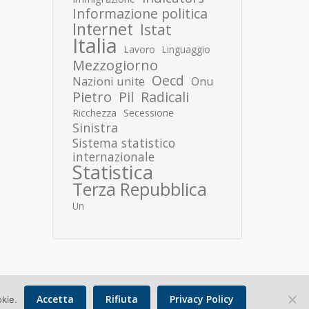
Informazione politica
Internet
Istat
Italia
Lavoro
Linguaggio
Mezzogiorno
Oecd
Nazioni unite
Onu
Pietro
Pil
Radicali
Ricchezza
Secessione
Sinistra
Sistema statistico
internazionale
Statistica
Terza Repubblica
Un
Accetta
Rifiuta
Privacy Policy
okie.
Copyright © 2026 Donato Speroni |
Privacy Policy