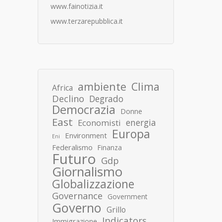
www.fainotizia.it
www.terzarepubblica.it
ambiente
Clima
Africa
Declino
Degrado
Democrazia
Donne
East
energia
Economisti
Europa
Environment
Eni
Federalismo
Finanza
Futuro
Gdp
Giornalismo
Globalizzazione
Governance
Government
Governo
Grillo
Indicators
Immigrazione