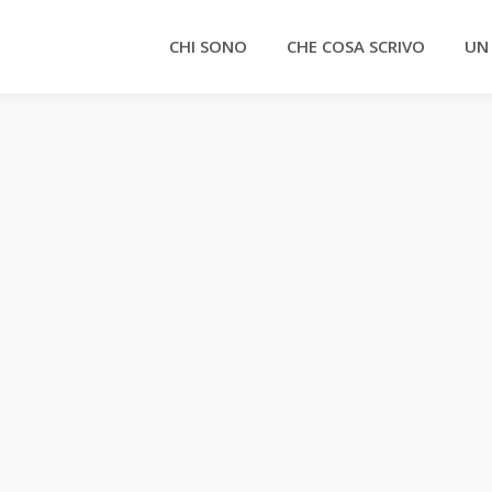
CHI SONO
CHE COSA SCRIVO
UN
o globale
ww.terzarepubblica.it
Di
Donato Speroni
6 Dicembre 2008
la dell’ambiente né tra le preoccupazioni né tra le strategi
he le problematiche ambientali siano solo una moda, ora
nto sta accadendo nel mondo lo dimostra.