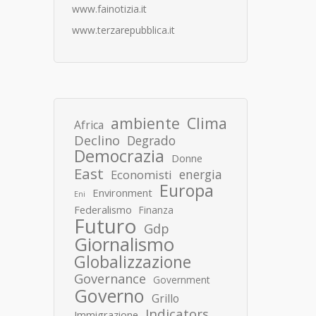
www.fainotizia.it
www.terzarepubblica.it
ambiente
Clima
Africa
Declino
Degrado
Democrazia
Donne
East
energia
Economisti
Europa
Environment
Eni
Federalismo
Finanza
Futuro
Gdp
Giornalismo
Globalizzazione
Governance
Government
Governo
Grillo
Indicators
Immigrazione