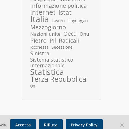
Informazione politica
Internet
Istat
Italia
Lavoro
Linguaggio
Mezzogiorno
Oecd
Nazioni unite
Onu
Pietro
Pil
Radicali
Ricchezza
Secessione
Sinistra
Sistema statistico
internazionale
Statistica
Terza Repubblica
Un
Accetta
Rifiuta
Privacy Policy
okie.
Copyright © 2026 Donato Speroni |
Privacy Policy