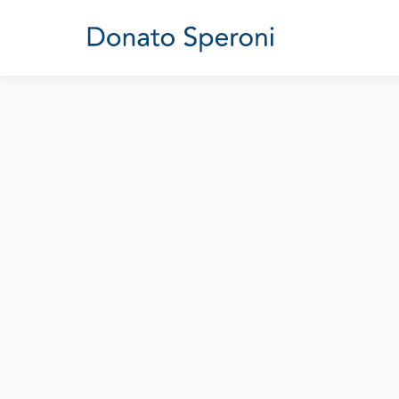
La questione centrale: mastini o
Nord e Sud
,
Politica italiana
Di
Donato Speroni
5 Maggio 
E’ un facile gioco di parole, dire che tra la
e la “questione meridionale” che si trascina
cioè di tutti quei territori che non si ident
amministratori legittimamente si…