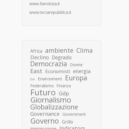
www.fainotizia.it
www.terzarepubblica.it
ambiente
Clima
Africa
Declino
Degrado
Democrazia
Donne
East
energia
Economisti
Europa
Environment
Eni
Federalismo
Finanza
Futuro
Gdp
Giornalismo
Globalizzazione
Governance
Government
Governo
Grillo
Indicators
Immigrazione