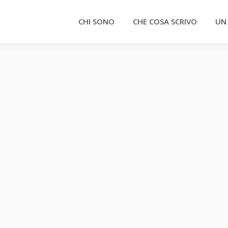
CHI SONO
CHE COSA SCRIVO
UN
 barboncini?
2008
1 commento
 “questione settentrionale” esplosa prima delle ultime elezioni
 da più di un secolo esiste anche una “questione centrale”,
ificano né con la Padania né col Mezzogiorno, dove gli