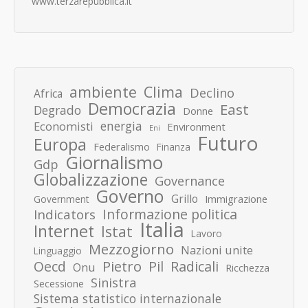
www.terzarepubblica.it
ambiente
Clima
Declino
Africa
Democrazia
East
Degrado
Donne
energia
Economisti
Environment
Eni
Futuro
Europa
Federalismo
Finanza
Giornalismo
Gdp
Globalizzazione
Governance
Governo
Grillo
Immigrazione
Government
Informazione politica
Indicators
Italia
Internet
Istat
Lavoro
Mezzogiorno
Nazioni unite
Linguaggio
Pietro
Oecd
Pil
Radicali
Onu
Ricchezza
Sinistra
Secessione
Sistema statistico internazionale