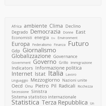
ambiente
Clima
Declino
Africa
Democrazia
East
Degrado
Donne
energia
Economisti
Environment
Eni
Futuro
Europa
Federalismo
Finanza
Giornalismo
Gdp
Globalizzazione
Governance
Governo
Grillo
Immigrazione
Government
Informazione politica
Indicators
Italia
Internet
Istat
Lavoro
Mezzogiorno
Nazioni unite
Linguaggio
Pietro
Oecd
Pil
Radicali
Onu
Ricchezza
Sinistra
Secessione
Sistema statistico internazionale
Statistica
Terza Repubblica
Un