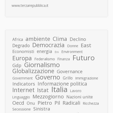
www.terzarepubblica.it
ambiente
Clima
Declino
Africa
Democrazia
East
Degrado
Donne
energia
Economisti
Environment
Eni
Futuro
Europa
Federalismo
Finanza
Giornalismo
Gdp
Globalizzazione
Governance
Governo
Grillo
Immigrazione
Government
Informazione politica
Indicators
Italia
Internet
Istat
Lavoro
Mezzogiorno
Nazioni unite
Linguaggio
Pietro
Oecd
Pil
Radicali
Onu
Ricchezza
Sinistra
Secessione