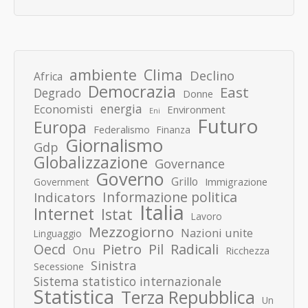
ambiente
Clima
Declino
Africa
Democrazia
East
Degrado
Donne
energia
Economisti
Environment
Eni
Futuro
Europa
Federalismo
Finanza
Giornalismo
Gdp
Globalizzazione
Governance
Governo
Grillo
Immigrazione
Government
Informazione politica
Indicators
Italia
Internet
Istat
Lavoro
Mezzogiorno
Nazioni unite
Linguaggio
Pietro
Oecd
Pil
Radicali
Onu
Ricchezza
Sinistra
Secessione
Sistema statistico internazionale
Statistica
Terza Repubblica
Un