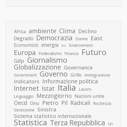
ambiente
Clima
Declino
Africa
Democrazia
East
Degrado
Donne
energia
Economisti
Environment
Eni
Futuro
Europa
Federalismo
Finanza
Giornalismo
Gdp
Globalizzazione
Governance
Governo
Grillo
Immigrazione
Government
Informazione politica
Indicators
Italia
Internet
Istat
Lavoro
Mezzogiorno
Nazioni unite
Linguaggio
Pietro
Oecd
Pil
Radicali
Onu
Ricchezza
Sinistra
Secessione
Sistema statistico internazionale
Statistica
Terza Repubblica
Un