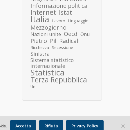
Informazione politica
Internet
Istat
Italia
Lavoro
Linguaggio
Mezzogiorno
Oecd
Nazioni unite
Onu
Pietro
Pil
Radicali
Ricchezza
Secessione
Sinistra
Sistema statistico
internazionale
Statistica
Terza Repubblica
Un
Accetta
Rifiuta
Privacy Policy
okie.
Copyright © 2026 Donato Speroni |
Privacy Policy