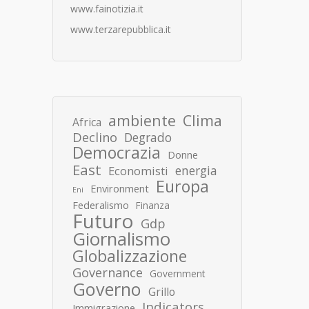
www.fainotizia.it
www.terzarepubblica.it
ambiente
Clima
Africa
Declino
Degrado
Democrazia
Donne
East
energia
Economisti
Europa
Environment
Eni
Federalismo
Finanza
Futuro
Gdp
Giornalismo
Globalizzazione
Governance
Government
Governo
Grillo
Indicators
Immigrazione