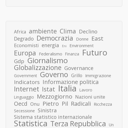
ambiente
Clima
Declino
Africa
Democrazia
East
Degrado
Donne
energia
Economisti
Environment
Eni
Futuro
Europa
Federalismo
Finanza
Giornalismo
Gdp
Globalizzazione
Governance
Governo
Grillo
Immigrazione
Government
Informazione politica
Indicators
Italia
Internet
Istat
Lavoro
Mezzogiorno
Nazioni unite
Linguaggio
Pietro
Oecd
Pil
Radicali
Onu
Ricchezza
Sinistra
Secessione
Sistema statistico internazionale
Statistica
Terza Repubblica
Un