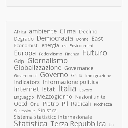
ambiente
Clima
Declino
Africa
Democrazia
East
Degrado
Donne
energia
Economisti
Environment
Eni
Futuro
Europa
Federalismo
Finanza
Giornalismo
Gdp
Globalizzazione
Governance
Governo
Grillo
Immigrazione
Government
Informazione politica
Indicators
Italia
Internet
Istat
Lavoro
Mezzogiorno
Nazioni unite
Linguaggio
Pietro
Oecd
Pil
Radicali
Onu
Ricchezza
Sinistra
Secessione
Sistema statistico internazionale
Statistica
Terza Repubblica
Un