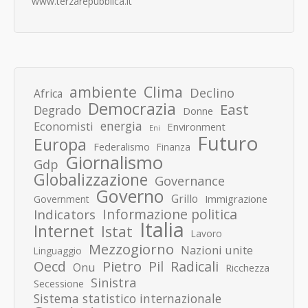
www.terzarepubblica.it
ambiente
Clima
Declino
Africa
Democrazia
East
Degrado
Donne
energia
Economisti
Environment
Eni
Futuro
Europa
Federalismo
Finanza
Giornalismo
Gdp
Globalizzazione
Governance
Governo
Grillo
Immigrazione
Government
Informazione politica
Indicators
Italia
Internet
Istat
Lavoro
Mezzogiorno
Nazioni unite
Linguaggio
Pietro
Oecd
Pil
Radicali
Onu
Ricchezza
Sinistra
Secessione
Sistema statistico internazionale