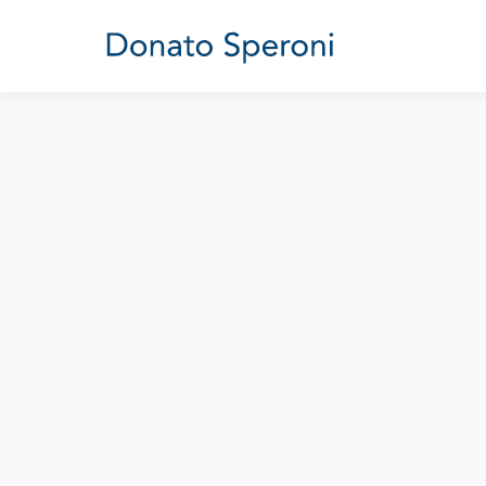
Baliani: l’importanza della pietas
Senza categoria
Di
Donato Speroni
21 Febbraio 2008
L
Riprendo con grande piacere ad aggiornare i
sito, peraltro ancora in fase di messa a pu
riflettere su quello che avevo scritto, a riv
precedenza. Darò un po’ di spazio,…