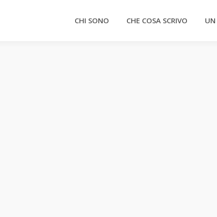
CHI SONO
CHE COSA SCRIVO
UN
ascia un commento
l mio blog, dopo la pausa tecnica dovuta alla modifica del
nto. Queste settimane di “astinenza” mi hanno indotto a
edere e integrare alcune delle considerazioni espresse in