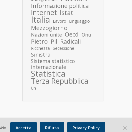
Informazione politica
Internet
Istat
Italia
Lavoro
Linguaggio
Mezzogiorno
Oecd
Nazioni unite
Onu
Pietro
Pil
Radicali
Ricchezza
Secessione
Sinistra
Sistema statistico
internazionale
Statistica
Terza Repubblica
Un
Accetta
Rifiuta
Privacy Policy
okie.
Copyright © 2026 Donato Speroni |
Privacy Policy