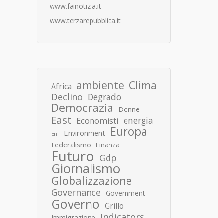
www.fainotizia.it
www.terzarepubblica.it
ambiente
Clima
Africa
Declino
Degrado
Democrazia
Donne
East
energia
Economisti
Europa
Environment
Eni
Federalismo
Finanza
Futuro
Gdp
Giornalismo
Globalizzazione
Governance
Government
Governo
Grillo
Indicators
Immigrazione