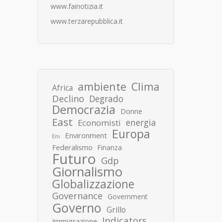
www.fainotizia.it
www.terzarepubblica.it
ambiente
Clima
Africa
Declino
Degrado
Democrazia
Donne
East
energia
Economisti
Europa
Environment
Eni
Federalismo
Finanza
Futuro
Gdp
Giornalismo
Globalizzazione
Governance
Government
Governo
Grillo
Indicators
Immigrazione