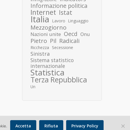
Informazione politica
Internet
Istat
Italia
Lavoro
Linguaggio
Mezzogiorno
Oecd
Nazioni unite
Onu
Pietro
Pil
Radicali
Ricchezza
Secessione
Sinistra
Sistema statistico
internazionale
Statistica
Terza Repubblica
Un
Accetta
Rifiuta
Privacy Policy
okie.
Copyright © 2026 Donato Speroni |
Privacy Policy