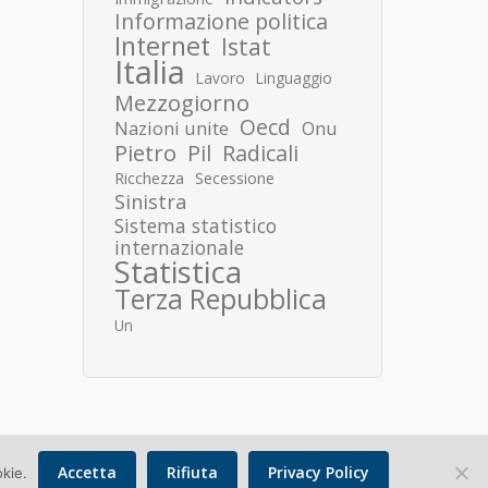
Informazione politica
Internet
Istat
Italia
Lavoro
Linguaggio
Mezzogiorno
Oecd
Nazioni unite
Onu
Pietro
Pil
Radicali
Ricchezza
Secessione
Sinistra
Sistema statistico
internazionale
Statistica
Terza Repubblica
Un
Accetta
Rifiuta
Privacy Policy
okie.
Copyright © 2026 Donato Speroni |
Privacy Policy