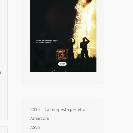
I
n
2030 – La tempesta perfetta
Amarcord
ASviS