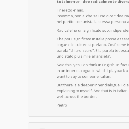
totalmente: idee radicalmente divers
Il neretto e’ mio.
Insomma, non e’ che se uno dice “idee rad
nel partito comunista la stessa persona
Radicale ha un significato suo, indipende
Che poi il significato in Italia possa ess
lingue e le culture si parlano. Cosi’ come 
parola “chiaro-scuro”. E la parola tedesca
uno stato piu simile all’ansieta’.
Said this, yes, I do think in English. In fac
In an inner dialogue in which I playback a
want to say to someone italian.
But there is a deeper inner dialogue. I d
explaining to myself. And that is in itali
well across the border.
Pietro