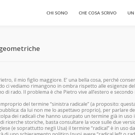
CHI SONO
CHE COSA SCRIVO
UN
e geometriche
etro, il mio figlio maggiore. E’ una bella cosa, perché conse
do ci vediamo rimangono in ombra rispetto alle esigenze del
 di rado. Il problema è che Pietro vive all’estero e secondo
improprio del termine “sinistra radicale” (a proposito: quest
pubblica: da lui non me lo aspettavo proprio), per parlare de
 colpa dei radicali che hanno usurpato un termine già in uso 
ndi ricerche storiche, basta consultare la voce sulle due versi
glese (e soprattutto negli Usa) il termine “radical” è in uso da
tà di uno schieramento politico (puoi avere “radical left o rad