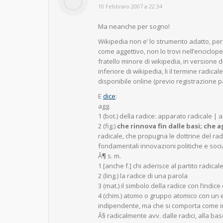
says:
10 Febbraio 2007 a 22:34
Ma neanche per sogno!
Wikipedia non e’ lo strumento adatto, per
come aggettivo, non lo trovi nell’encicloped
fratello minore di wikipedia, in versione
inferiore di wikipedia, li il termine radica
disponibile online (previo registrazione p
E
dice
:
agg.
1 (bot.) della radice: apparato radicale |
2 (fig.)
che rinnova fin dalle basi; che a
radicale, che propugna le dottrine del rad
fondamentali innovazioni politiche e socia
Â¶ s. m.
1 [anche f.] chi aderisce al partito radical
2 (ling.) la radice di una parola
3 (mat.) il simbolo della radice con l’indic
4 (chim.) atomo o gruppo atomico con un
indipendente, ma che si comporta come in
Â§ radicalmente avv. dalle radici, alla ba