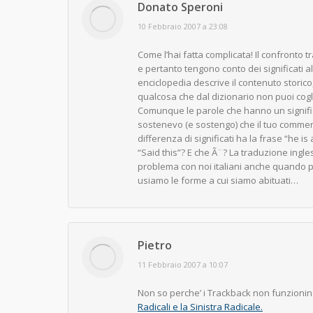
Donato Speroni
says:
10 Febbraio 2007 a 23:08
Come l’hai fatta complicata! Il confronto
e pertanto tengono conto dei significati al d
enciclopedia descrive il contenuto storico
qualcosa che dal dizionario non puoi cogl
Comunque le parole che hanno un significat
sostenevo (e sostengo) che il tuo commen
differenza di significati ha la frase “he i
“Said this”? E che Ã¨? La traduzione inglese
problema con noi italiani anche quando pe
usiamo le forme a cui siamo abituati…
Pietro
says:
11 Febbraio 2007 a 10:07
Non so perche’ i Trackback non funzionino, 
Radicali e la Sinistra Radicale.