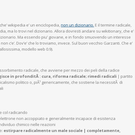
che’ wikipedia e’ un enciclopedia,
non un dizionario.
E il termine radicale,
ia, ma lo trovi nel dizionario. Allora dovresti andare su wikitionary, che e’ i
 dizionario. Ma essendo piu’ giovane, e in fondo smuovendo un interesse
le non c’e’. Dov’e’ che lo troviamo, invece. Sul buon vecchio Garzanti. Che e’
allosissima, modello web 0.9).
 assorbimento radicale, che avviene per mezzo dei peli della radice
gisce in profonditÃ : cura, riforma radicale; rimedi radicali
| partito
icalismo politico o, piÃ¹ genericamente, che sostiene la necessitÃ di
li
e
e e col radicando
 elettrone non accoppiato e generalmente incapace di esistenza
dividuo chimico nelle reazioni
se:
estirpare radicalmente un male sociale | completamente,