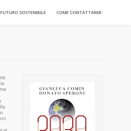
 FUTURO SOSTENIBILE
COME CONTATTARMI
nte
la
 me
a
lla
in
oni
ical