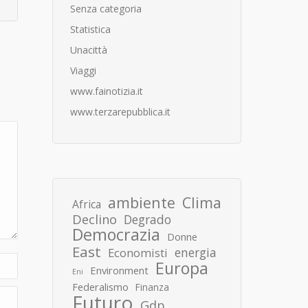
Senza categoria
Statistica
Unacittà
Viaggi
www.fainotizia.it
www.terzarepubblica.it
ambiente
Clima
Africa
Declino
Degrado
Democrazia
Donne
East
energia
Economisti
Europa
Environment
Eni
Federalismo
Finanza
Futuro
Gdp