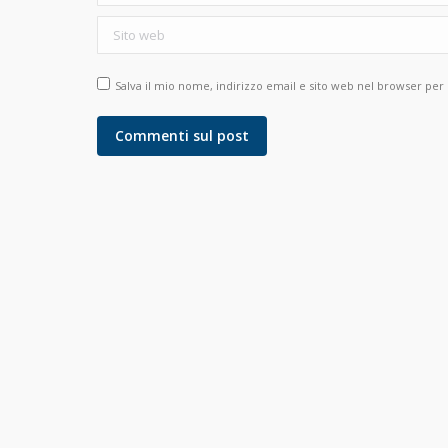
Sito web
Salva il mio nome, indirizzo email e sito web nel browser pe
Commenti sul post