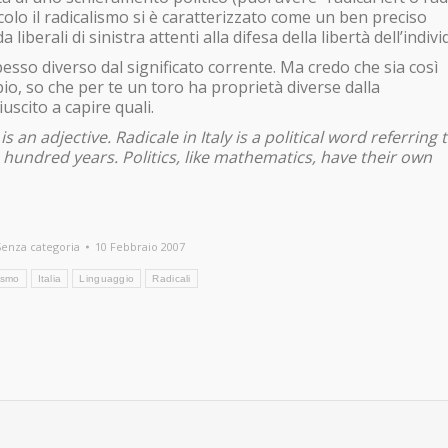
olo il radicalismo si è caratterizzato come un ben preciso
berali di sinistra attenti alla difesa della libertà dell’indiv
esso diverso dal significato corrente. Ma credo che sia così
o, so che per te un toro ha proprietà diverse dalla
scito a capire quali.
 an adjective. Radicale in Italy is a political word referring 
hundred years. Politics, like mathematics, have their own
Senza categoria
10 Febbraio 2007
ismo
Italia
Linguaggio
Radicali