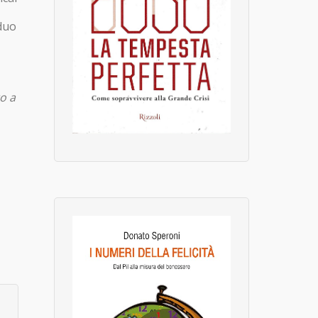
iduo
to a