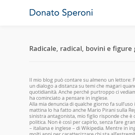
Radicale, radical, bovini e figur
Il mio blog può contare su almeno un lettore: Pi
un dialogo a distanza su temi che magari quan
quotidianità. Anche perché purtroppo ci vediamo
ha cominciato a pensare in inglese.
Alla mia denuncia di qualche giorno fa sull’uso 
mattina lo ha fatto anche Mario Pirani sulla Re
sinistra antagonista, mio figlio risponde che è
politica. Non è così per capirlo, senza fare gra
– italiana e inglese – di Wikipedia. Mentre in in
molti anni per caratterizzare chi sta all’estremi