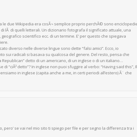
 tra le due Wikipedia era cosÃ¬ semplice proprio perchÃ© sono enciclopedi
i lÃ di quelli letterali. Un dizionario fotografa il significato attuale, una
, geografico scientifico ecc. di un termine. E’ per questo che spiegava
iere.
o diverso nelle diverse lingue sono dette “falsi amici”. Ecco, io
to sui radicali si basava su qualcosa del genere. Del resto, pensa che
s a Republican” detto di un americano, di un inglese o di un italiano…
 di “ciÃ² detto”? In inglese non puoi sfuggire al verbo: “Having said this”, Il
nsiamo in inglese (capita anche a me, in certi periodi all’estero) Ã¨ che
pero’ se vai nel mio sito ti spiego per file e per segno la differenza tra i