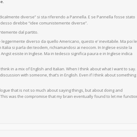
e.
icalmente diverse” si sta riferendo a Pannella. E se Pannella fosse stato
 adesso direbbe “idee comunistemente diverse”.
ntemente dal partito.
ere leggermente diverso da quello Americano, questo e’ inevitabile. Ma poi le
in Italia si parla dei teodem, richiamandosi ai neocom. In Inglese esiste la
 Angst esiste in Inglese. Ma in tedesco significa paura e in Inglese indica
t I think in a mix of English and Italian. When I think about what I want to say.
 discussion with someone, that’s in English. Even if I think about something 
ialogue that is not so much about saying things, but about doing and
an. This was the compromise that my brain eventually found to let me functio