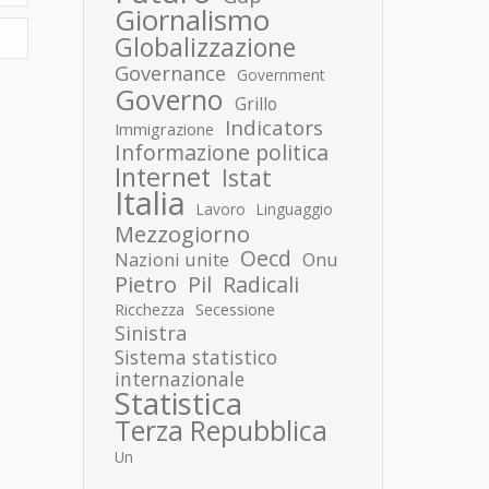
Giornalismo
Globalizzazione
Governance
Government
Governo
Grillo
Indicators
Immigrazione
Informazione politica
Internet
Istat
Italia
Lavoro
Linguaggio
Mezzogiorno
Oecd
Nazioni unite
Onu
Pietro
Pil
Radicali
Ricchezza
Secessione
Sinistra
Sistema statistico
internazionale
Statistica
Terza Repubblica
Un