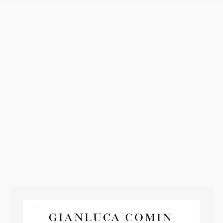
The ambition to monitor the future
Senza categoria
Di
Donato Speroni
6 Gennaio 2006
3 commenti
As a journalist, I spent most of my professional
life writing, mainly about economics, statistics
and their political implications. I started to have
a blog in Italian one year ago, on the political
website Terza Repubblica, but I realized that
the only way to start a discussion on the topics
which interest me is to…