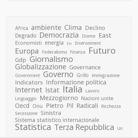
ambiente
Clima
Declino
Africa
Democrazia
East
Degrado
Donne
energia
Economisti
Environment
Eni
Futuro
Europa
Federalismo
Finanza
Giornalismo
Gdp
Globalizzazione
Governance
Governo
Grillo
Immigrazione
Government
Informazione politica
Indicators
Italia
Internet
Istat
Lavoro
Mezzogiorno
Nazioni unite
Linguaggio
Pietro
Oecd
Pil
Radicali
Onu
Ricchezza
Sinistra
Secessione
Sistema statistico internazionale
Statistica
Terza Repubblica
Un