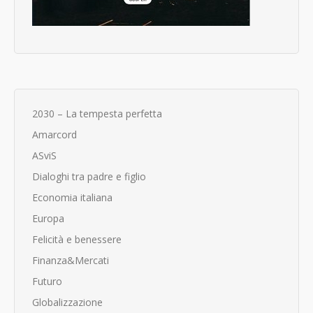
2030 – La tempesta perfetta
Amarcord
ASviS
Dialoghi tra padre e figlio
Economia italiana
Europa
Felicità e benessere
Finanza&Mercati
Futuro
Globalizzazione