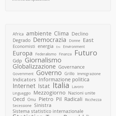
ambiente
Clima
Declino
Africa
Democrazia
East
Degrado
Donne
energia
Economisti
Environment
Eni
Futuro
Europa
Federalismo
Finanza
Giornalismo
Gdp
Globalizzazione
Governance
Governo
Grillo
Immigrazione
Government
Informazione politica
Indicators
Italia
Internet
Istat
Lavoro
Mezzogiorno
Nazioni unite
Linguaggio
Pietro
Oecd
Pil
Radicali
Onu
Ricchezza
Sinistra
Secessione
Sistema statistico internazionale