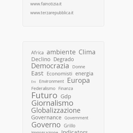
www.fainotizia.it
www.terzarepubblica.it
ambiente
Clima
Africa
Declino
Degrado
Democrazia
Donne
East
energia
Economisti
Europa
Environment
Eni
Federalismo
Finanza
Futuro
Gdp
Giornalismo
Globalizzazione
Governance
Government
Governo
Grillo
Indicators
Immigrazione