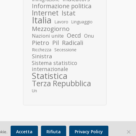
Informazione politica
Internet
Istat
Italia
Lavoro
Linguaggio
Mezzogiorno
Oecd
Nazioni unite
Onu
Pietro
Pil
Radicali
Ricchezza
Secessione
Sinistra
Sistema statistico
internazionale
Statistica
Terza Repubblica
Un
Accetta
Rifiuta
Privacy Policy
okie.
Copyright © 2026 Donato Speroni |
Privacy Policy