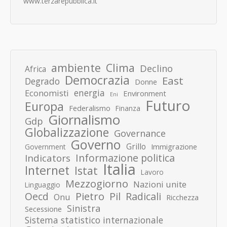
www.terzarepubblica.it
ambiente
Clima
Declino
Africa
Democrazia
East
Degrado
Donne
energia
Economisti
Environment
Eni
Futuro
Europa
Federalismo
Finanza
Giornalismo
Gdp
Globalizzazione
Governance
Governo
Grillo
Immigrazione
Government
Informazione politica
Indicators
Italia
Internet
Istat
Lavoro
Mezzogiorno
Nazioni unite
Linguaggio
Pietro
Oecd
Pil
Radicali
Onu
Ricchezza
Sinistra
Secessione
Sistema statistico internazionale