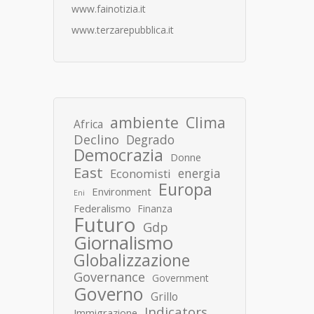
www.fainotizia.it
www.terzarepubblica.it
ambiente
Clima
Africa
Declino
Degrado
Democrazia
Donne
East
energia
Economisti
Europa
Environment
Eni
Federalismo
Finanza
Futuro
Gdp
Giornalismo
Globalizzazione
Governance
Government
Governo
Grillo
Indicators
Immigrazione