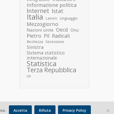
Informazione politica
Internet
Istat
Italia
Lavoro
Linguaggio
Mezzogiorno
Oecd
Nazioni unite
Onu
Pietro
Pil
Radicali
Ricchezza
Secessione
Sinistra
Sistema statistico
internazionale
Statistica
Terza Repubblica
Un
Accetta
Rifiuta
Privacy Policy
okie.
Copyright © 2026 Donato Speroni |
Privacy Policy