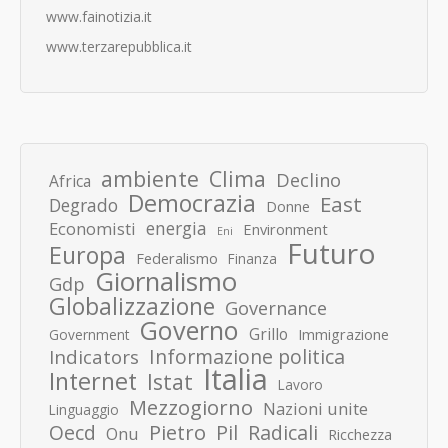
www.fainotizia.it
www.terzarepubblica.it
ambiente
Clima
Declino
Africa
Democrazia
East
Degrado
Donne
energia
Economisti
Environment
Eni
Futuro
Europa
Federalismo
Finanza
Giornalismo
Gdp
Globalizzazione
Governance
Governo
Grillo
Immigrazione
Government
Informazione politica
Indicators
Italia
Internet
Istat
Lavoro
Mezzogiorno
Nazioni unite
Linguaggio
Pietro
Oecd
Pil
Radicali
Onu
Ricchezza