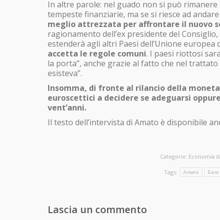
In altre parole: nel guado non si può rimanere e
tempeste finanziarie, ma se si riesce ad andare
meglio attrezzata per affrontare il nuovo s
ragionamento dell’ex presidente del Consiglio, 
estenderà agli altri Paesi dell’Unione europea d
accetta le regole comuni
. I paesi riottosi sar
la porta”, anche grazie al fatto che nel trattat
esisteva”.
Insomma, di fronte al rilancio della moneta
euroscettici a decidere se adeguarsi oppure
vent’anni.
Il testo dell’intervista di Amato è disponibile a
Categorie:
Economia it
Tags:
Amato
East
Lascia un commento