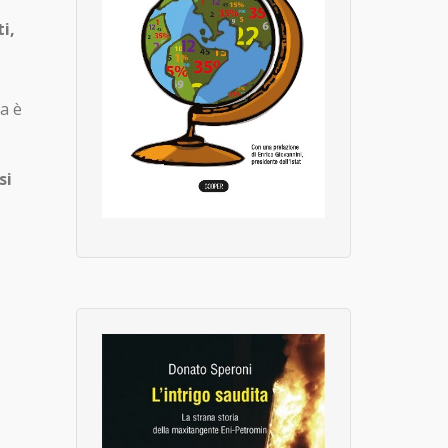
i,
la è
si