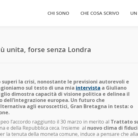
CHI SONO
CHE COSA SCRIVO
UN
iù unita, forse senza Londra
 superi la crisi, nonostante le previsioni autorevoli e
agioniamo sul testo di una mia
intervista
a Giuliano
lio dimostra capacità di visione politica e delinea il
o dell’integrazione europea. Un futuro che
ernativa agli euroscettici, Gran Bretagna in testa: o
one.
peo l’accordo raggiunto il 30 marzo in merito al
Trattato s
na e della Repubblica ceca. Insieme al
nuovo clima di fiduc
per la tenuta della moneta comune, induce a pensare che alla