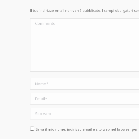
Il tuo indirizzo email non verrà pubblicato. I campi obbligatori s
Commento
Nome *
Email *
Sito web
Salva il mio nome, indirizzo email e sito web nel browser pe