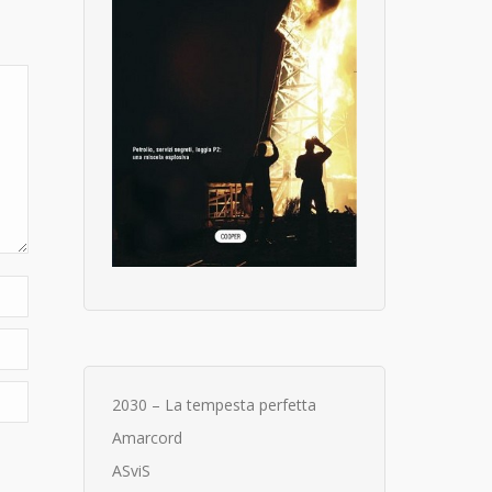
2030 – La tempesta perfetta
Amarcord
ASviS