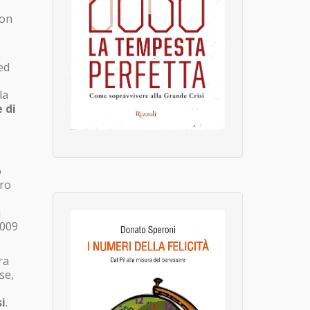
non
ed
la
 di
o
ero
i
2009
ra
se,
i
.