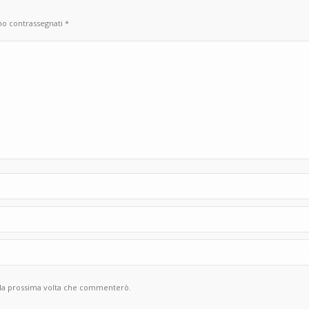
ono contrassegnati
*
r la prossima volta che commenterò.