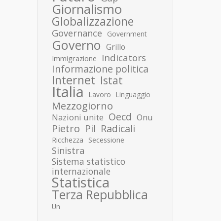
Giornalismo
Globalizzazione
Governance
Government
Governo
Grillo
Indicators
Immigrazione
Informazione politica
Internet
Istat
Italia
Lavoro
Linguaggio
Mezzogiorno
Oecd
Nazioni unite
Onu
Pietro
Pil
Radicali
Ricchezza
Secessione
Sinistra
Sistema statistico
internazionale
Statistica
Terza Repubblica
Un