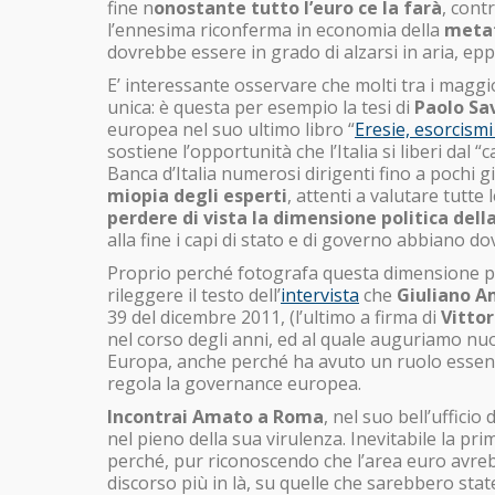
fine n
onostante tutto l’euro ce la farà
, cont
l’ennesima riconferma in economia della
metaf
dovrebbe essere in grado di alzarsi in aria, epp
E’ interessante osservare che molti tra i maggi
unica: è questa per esempio la tesi di
Paolo Sa
europea nel suo ultimo libro “
Eresie, esorcismi 
sostiene l’opportunità che l’Italia si liberi dal 
Banca d’Italia numerosi dirigenti fino a pochi g
miopia degli esperti
, attenti a valutare tutte
perdere di vista la dimensione politica dell
alla fine i capi di stato e di governo abbiano do
Proprio perché fotografa questa dimensione po
rileggere il testo dell’
intervista
che
Giuliano 
39 del dicembre 2011, (l’ultimo a firma di
Vittor
nel corso degli anni, ed al quale auguriamo nuo
Europa, anche perché ha avuto un ruolo essenzi
regola la governance europea.
Incontrai Amato a Roma
, nel suo bell’ufficio
nel pieno della sua virulenza. Inevitabile la pr
perché, pur riconoscendo che l’area euro avrebb
discorso più in là, su quelle che sarebbero sta