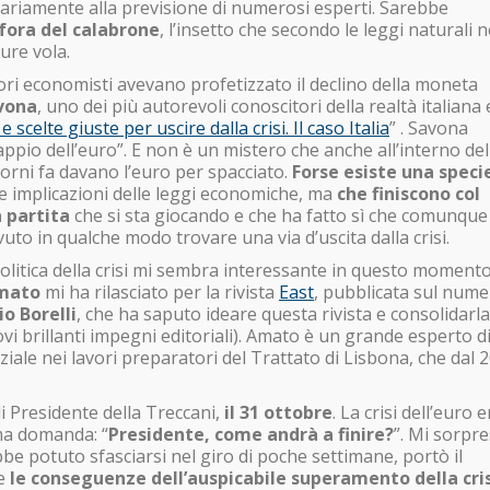
rariamente alla previsione di numerosi esperti. Sarebbe
ora del calabrone
, l’insetto che secondo le leggi naturali 
ure vola.
ori economisti avevano profetizzato il declino della moneta
vona
, uno dei più autorevoli conoscitori della realtà italiana 
e scelte giuste per uscire dalla crisi. Il caso Italia
” . Savona
“cappio dell’euro”. E non è un mistero che anche all’interno del
iorni fa davano l’euro per spacciato.
Forse esiste una specie
 le implicazioni delle leggi economiche, ma
che finiscono col
a partita
che si sta giocando e che ha fatto sì che comunque
vuto in qualche modo trovare una via d’uscita dalla crisi.
litica della crisi mi sembra interessante in questo moment
Amato
mi ha rilasciato per la rivista
East
, pubblicata sul num
io Borelli
, che ha saputo ideare questa rivista e consolidarla
vi brillanti impegni editoriali). Amato è un grande esperto d
ale nei lavori preparatori del Trattato di Lisbona, che dal 
 di Presidente della Treccani,
il 31 ottobre
. La crisi dell’euro e
ima domanda: “
Presidente, come andrà a finire?
”. Mi sorpre
e potuto sfasciarsi nel giro di poche settimane, portò il
te
le conseguenze dell’auspicabile superamento della cris