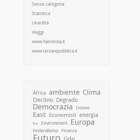
Senza categoria
Statistica
Unacittà
Viaggi
www.fainotizia.it
www.terzarepubblica.it
ambiente
Clima
Africa
Declino
Degrado
Democrazia
Donne
East
energia
Economisti
Europa
Environment
Eni
Federalismo
Finanza
Futuro
Gdp