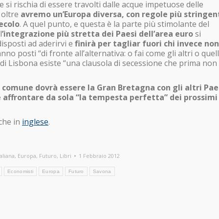
 si rischia di essere travolti dalle acque impetuose delle
 oltre
avremo un’Europa diversa, con regole più stringent
ecolo
. A quel punto, e questa è la parte più stimolante del
l
’integrazione più stretta dei Paesi dell’area euro
si
isposti ad aderirvi e
finirà per tagliar fuori chi invece non
anno posti “di fronte all’alternativa: o fai come gli altri o quel
o di Lisbona esiste “una clausola di secessione che prima non
 comune dovrà essere la Gran Bretagna con gli altri Pae
 affrontare da sola “la tempesta perfetta” dei prossimi
nche in
inglese
.
aliana
,
Europa
,
Futuro
,
Libri
1 Febbraio 2012
Economisti
Europa
Futuro
Savona